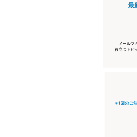
最
メールマ
役立つトピ
※1回のご