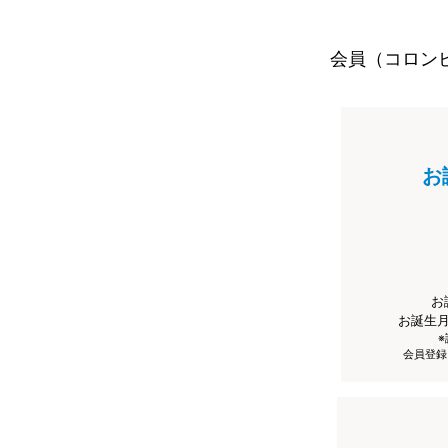
会員（コロン
お
お
お誕生
会員登録