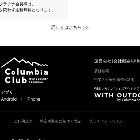
プラチナ会員様は、
を問わず送料無料となります。
詳しくはこちら >>
運営会社(会社概要/採用
店舗検索
企業の社会的責任(CSR)
WEBマガジン“ウィズアウトドア
アプリ
Android
iPhone
ご利用規約
特定商取引に基づく表記
プライバシーポリシー