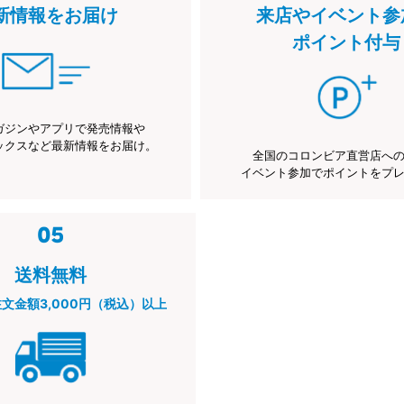
新情報をお届け
来店やイベント参
ポイント付与
ガジンやアプリで発売情報や
ックスなど最新情報をお届け。
全国のコロンビア直営店へ
イベント参加でポイントをプ
送料無料
注文金額3,000円（税込）以上