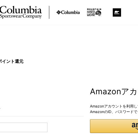
ポイント還元
Amazon
Amazonアカウントを利用
。
AmazonのID、パスワー