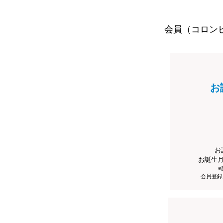
会員（コロン
お
お
お誕生
会員登録