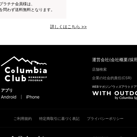
プラチナ会員様は、
を問わず送料無料となります。
詳しくはこちら >>
運営会社(会社概要/採用
店舗検索
企業の社会的責任(CSR)
WEBマガジン“ウィズアウトドア
アプリ
Android
iPhone
ご利用規約
特定商取引に基づく表記
プライバシーポリシー