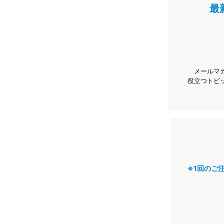
最
メールマ
役立つトピ
※1回のご