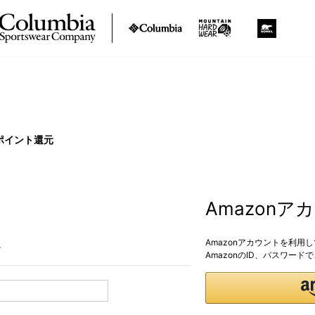
ポイント還元
Amazon
Amazonアカウントを利用
。
AmazonのID、パスワー