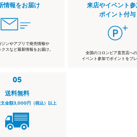
新情報をお届け
来店やイベント参
ポイント付与
ガジンやアプリで発売情報や
ックスなど最新情報をお届け。
全国のコロンビア直営店へ
イベント参加でポイントをプ
送料無料
注文金額3,000円（税込）以上