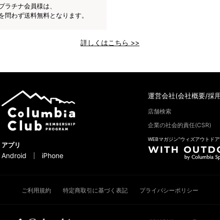
プラチナ会員様は、
を問わず送料無料となります。
詳しくはこちら >>
運営会社(会社概要/採用
店舗検索
企業の社会的責任(CSR)
WEBマガジン“ウィズアウトドア
アプリ
Android
iPhone
ご利用規約
特定商取引に基づく表記
プライバシーポリシー