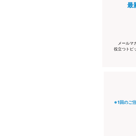
最
メールマ
役立つトピ
※1回のご