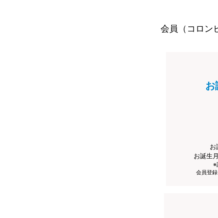
会員（コロン
お
お
お誕生
会員登録