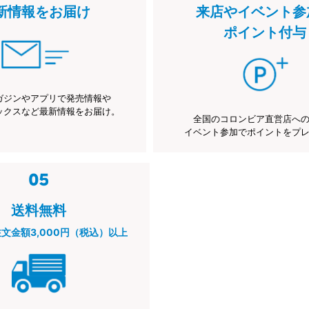
新情報をお届け
来店やイベント参
ポイント付与
ガジンやアプリで発売情報や
ックスなど最新情報をお届け。
全国のコロンビア直営店へ
イベント参加でポイントをプ
送料無料
注文金額3,000円（税込）以上