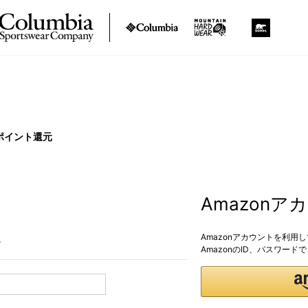
ポイント還元
Amazon
Amazonアカウントを利用
。
AmazonのID、パスワー