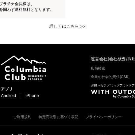
プラチナ会員様は、
を問わず送料無料となります。
詳しくはこちら >>
運営会社(会社概要/採用
店舗検索
企業の社会的責任(CSR)
WEBマガジン“ウィズアウトドア
アプリ
Android
iPhone
ご利用規約
特定商取引に基づく表記
プライバシーポリシー