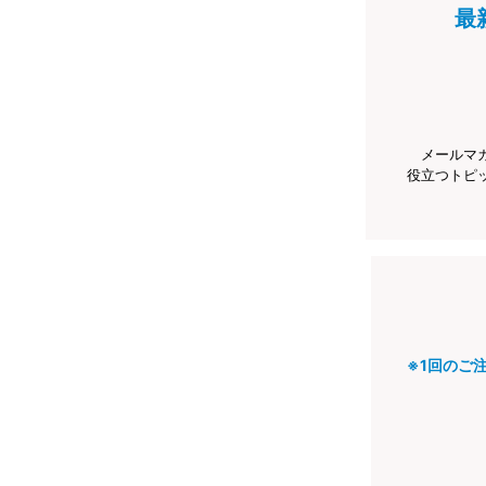
最
メールマ
役立つトピ
※1回のご