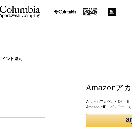
ポイント還元
Amazon
Amazonアカウントを利用
。
AmazonのID、パスワー