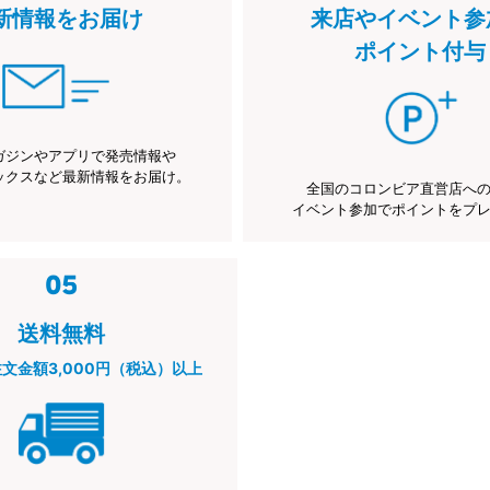
新情報をお届け
来店やイベント参
ポイント付与
ガジンやアプリで発売情報や
ックスなど最新情報をお届け。
全国のコロンビア直営店へ
イベント参加でポイントをプ
送料無料
注文金額3,000円（税込）以上