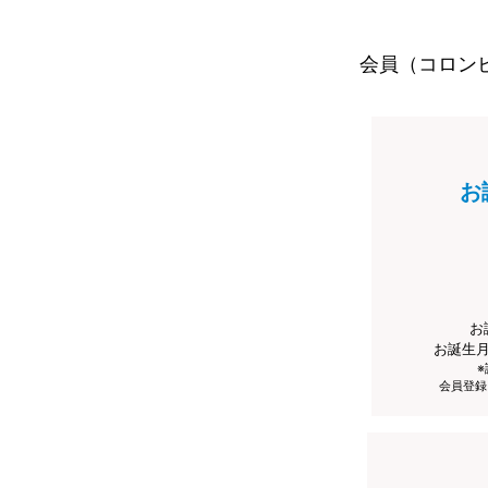
会員（コロン
お
お
お誕生
会員登録