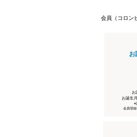
会員（コロン
お
お
お誕生
会員登録