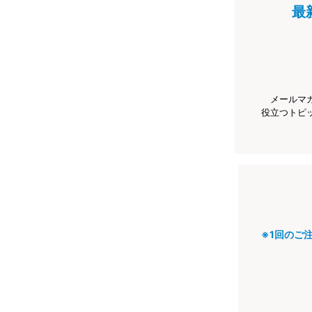
最
メールマ
役立つトピ
※1回のご