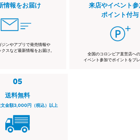
新情報をお届け
来店やイベント参
ポイント付与
ガジンやアプリで発売情報や
ックスなど最新情報をお届け。
全国のコロンビア直営店へ
イベント参加でポイントをプ
送料無料
注文金額3,000円（税込）以上