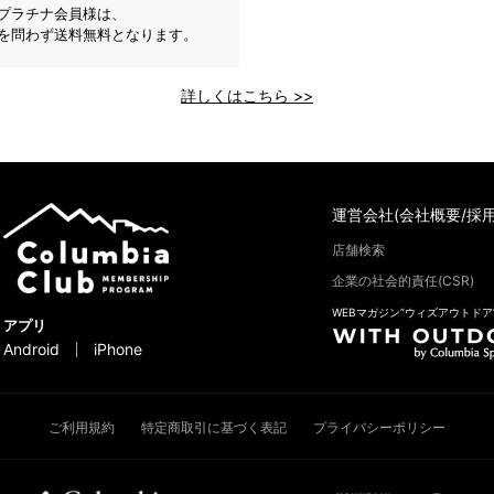
プラチナ会員様は、
を問わず送料無料となります。
詳しくはこちら >>
運営会社(会社概要/採用
店舗検索
企業の社会的責任(CSR)
WEBマガジン“ウィズアウトドア
アプリ
Android
iPhone
ご利用規約
特定商取引に基づく表記
プライバシーポリシー