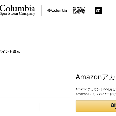
ポイント還元
Amazon
Amazonアカウントを利用
。
AmazonのID、パスワー