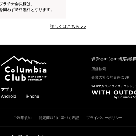
プラチナ会員様は、
を問わず送料無料となります。
詳しくはこちら >>
運営会社(会社概要/採用
店舗検索
企業の社会的責任(CSR)
WEBマガジン“ウィズアウトドア
アプリ
Android
iPhone
ご利用規約
特定商取引に基づく表記
プライバシーポリシー