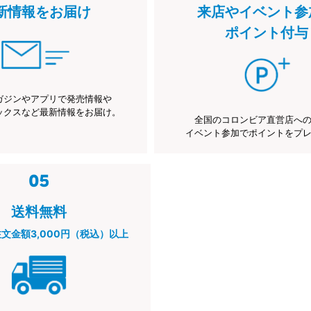
新情報をお届け
来店やイベント参
ポイント付与
ガジンやアプリで発売情報や
ックスなど最新情報をお届け。
全国のコロンビア直営店へ
イベント参加でポイントをプ
送料無料
注文金額3,000円（税込）以上