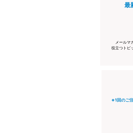
最
メールマ
役立つトピ
※1回のご