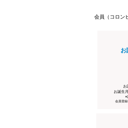
会員（コロン
お
お
お誕生
会員登録