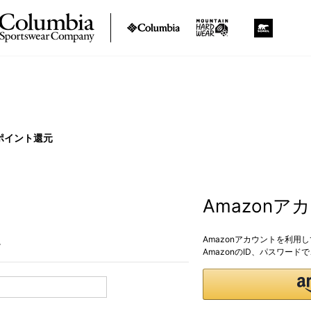
ポイント還元
Amazon
Amazonアカウントを利用
。
AmazonのID、パスワー