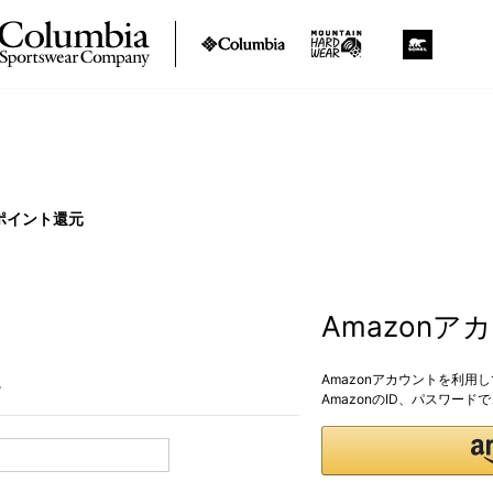
ポイント還元
Amazon
Amazonアカウントを利用
。
AmazonのID、パスワー