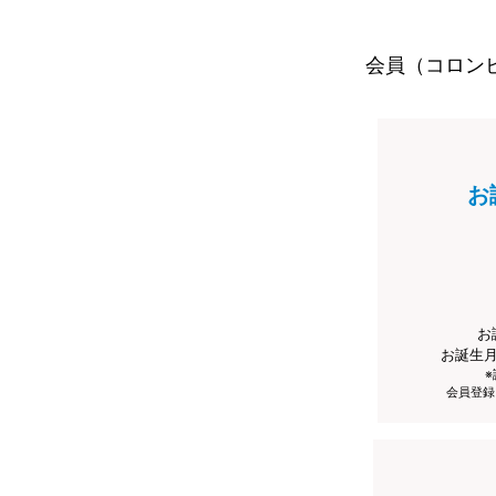
会員（コロン
お
お
お誕生
会員登録