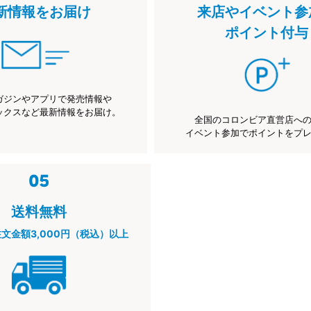
新情報をお届け
来店やイベント参
ポイント付与
ガジンやアプリで発売情報や
ックスなど最新情報をお届け。
全国のコロンビア直営店へ
イベント参加でポイントをプ
送料無料
注文金額3,000円（税込）以上