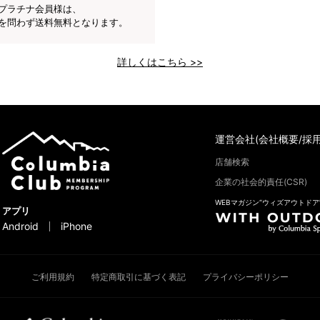
プラチナ会員様は、
を問わず送料無料となります。
詳しくはこちら >>
運営会社(会社概要/採用
店舗検索
企業の社会的責任(CSR)
WEBマガジン“ウィズアウトドア
アプリ
Android
iPhone
ご利用規約
特定商取引に基づく表記
プライバシーポリシー