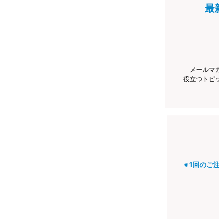
最
メールマ
役立つトピ
※1回のご