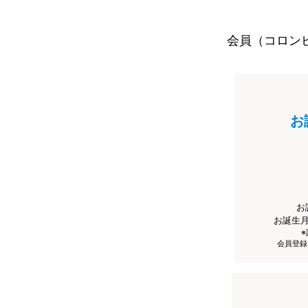
会員（コロン
お
お
お誕生
会員登録