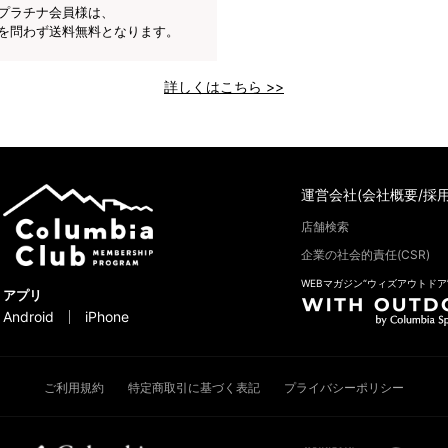
プラチナ会員様は、
を問わず送料無料となります。
詳しくはこちら >>
運営会社(会社概要/採用
店舗検索
企業の社会的責任(CSR)
WEBマガジン“ウィズアウトドア
アプリ
Android
iPhone
ご利用規約
特定商取引に基づく表記
プライバシーポリシー