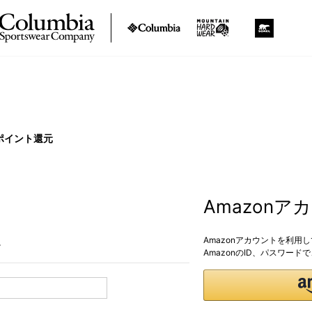
ポイント還元
Amazon
Amazonアカウントを利用
。
AmazonのID、パスワー