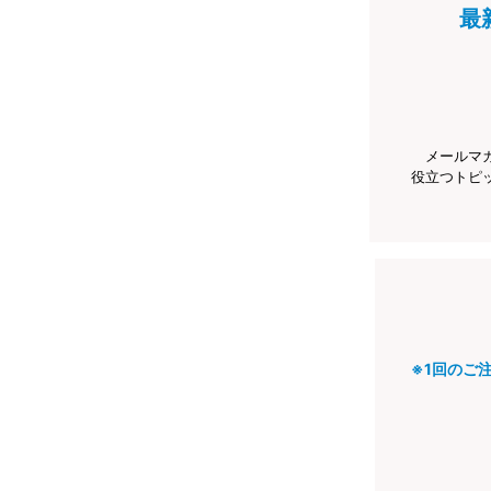
最
メールマ
役立つトピ
※1回のご