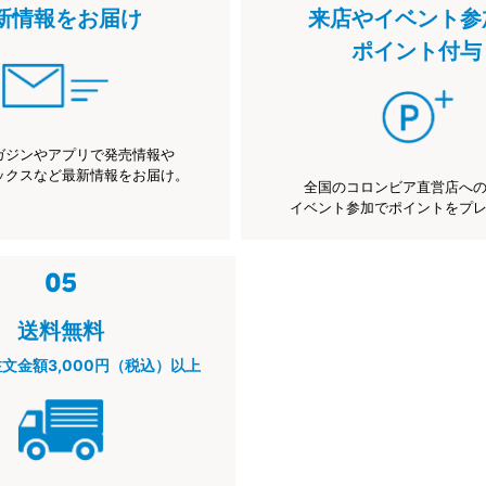
新情報をお届け
来店やイベント参
ポイント付与
ガジンやアプリで発売情報や
ックスなど最新情報をお届け。
全国のコロンビア直営店へ
イベント参加でポイントをプ
送料無料
注文金額3,000円（税込）以上