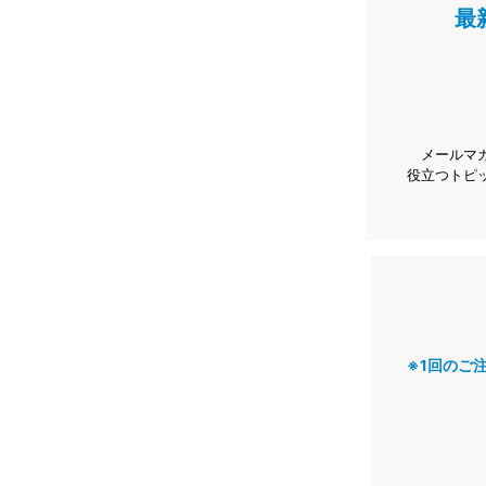
最
メールマ
役立つトピ
※1回のご