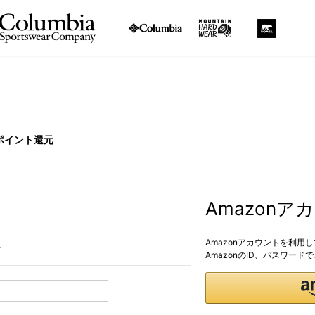
ポイント還元
Amazon
Amazonアカウントを利用
。
AmazonのID、パスワー