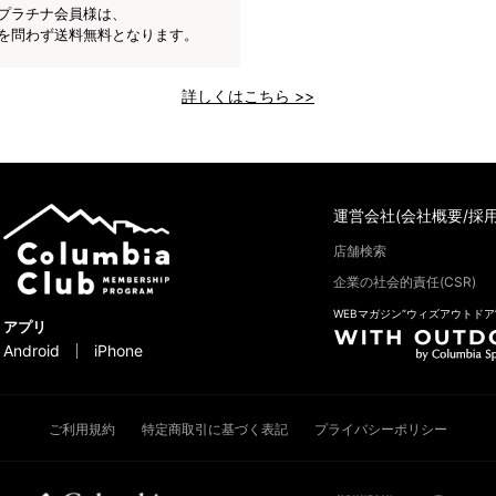
プラチナ会員様は、
を問わず送料無料となります。
詳しくはこちら >>
運営会社(会社概要/採用
店舗検索
企業の社会的責任(CSR)
WEBマガジン“ウィズアウトドア
アプリ
Android
iPhone
ご利用規約
特定商取引に基づく表記
プライバシーポリシー