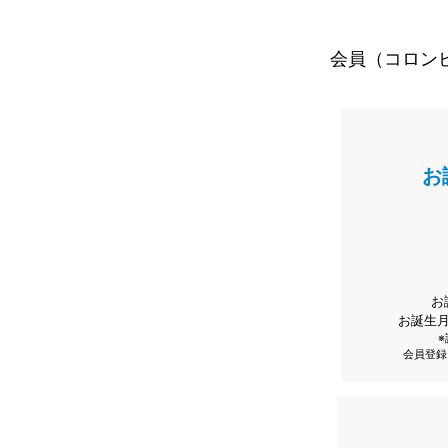
会員（コロン
お
お
お誕生
会員登録