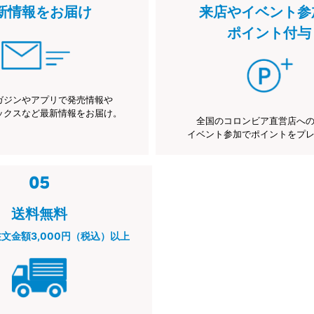
新情報をお届け
来店やイベント参
ポイント付与
ガジンやアプリで発売情報や
ックスなど最新情報をお届け。
全国のコロンビア直営店へ
イベント参加でポイントをプ
送料無料
注文金額3,000円（税込）以上