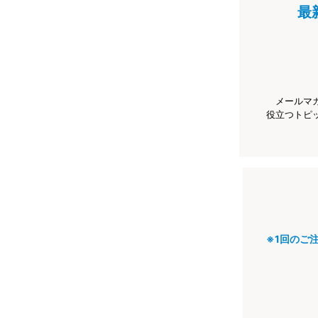
最
メールマ
役立つトピ
※1回のご