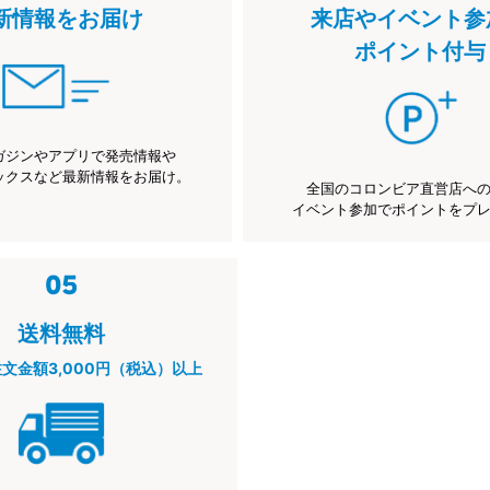
新情報をお届け
来店やイベント参
ポイント付与
ガジンやアプリで発売情報や
ックスなど最新情報をお届け。
全国のコロンビア直営店へ
イベント参加でポイントをプ
送料無料
注文金額3,000円（税込）以上