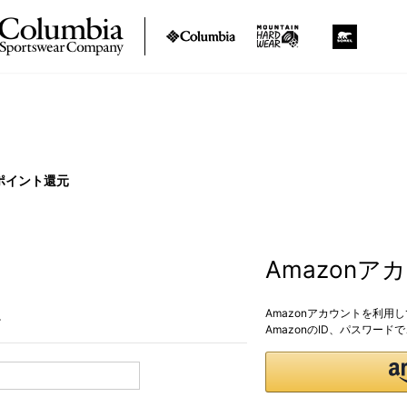
ポイント還元
Amazon
Amazonアカウントを利用
。
AmazonのID、パスワー