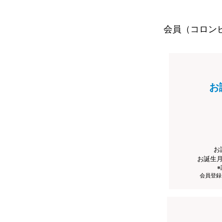
会員（コロン
お
お
お誕生
会員登録