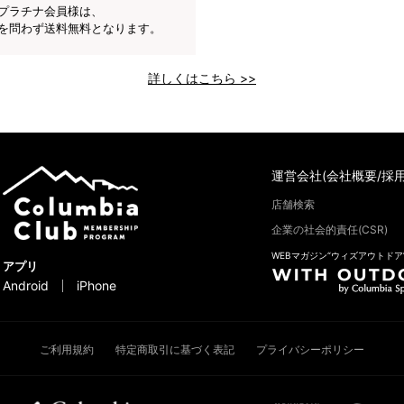
プラチナ会員様は、
を問わず送料無料となります。
詳しくはこちら >>
運営会社(会社概要/採用
店舗検索
企業の社会的責任(CSR)
WEBマガジン“ウィズアウトドア
アプリ
Android
iPhone
ご利用規約
特定商取引に基づく表記
プライバシーポリシー