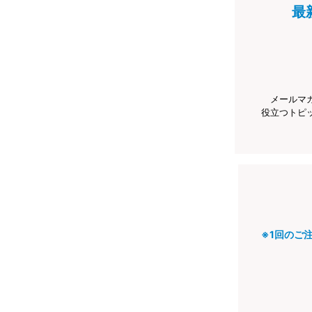
最
メールマ
役立つトピ
※1回のご