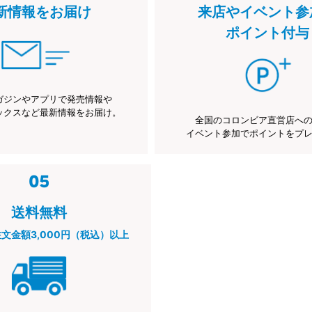
新情報をお届け
来店やイベント参
ポイント付与
ガジンやアプリで発売情報や
ックスなど最新情報をお届け。
全国のコロンビア直営店へ
イベント参加でポイントをプ
送料無料
注文金額3,000円（税込）以上