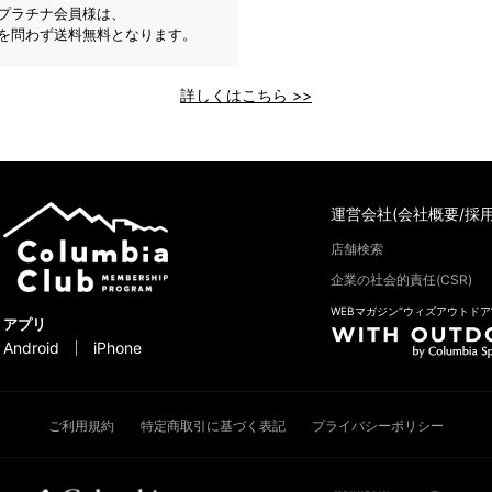
プラチナ会員様は、
を問わず送料無料となります。
詳しくはこちら >>
運営会社(会社概要/採用
店舗検索
企業の社会的責任(CSR)
WEBマガジン“ウィズアウトドア
アプリ
Android
iPhone
ご利用規約
特定商取引に基づく表記
プライバシーポリシー