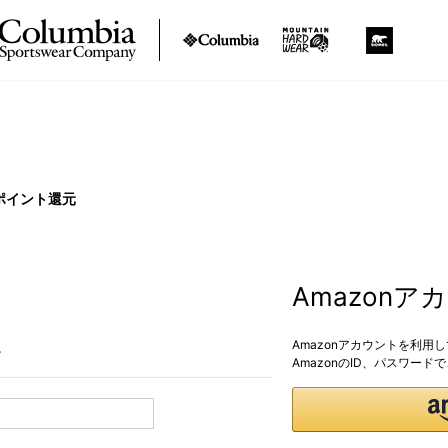
ポイント還元
Amazon
Amazonアカウントを利用
。
AmazonのID、パスワー