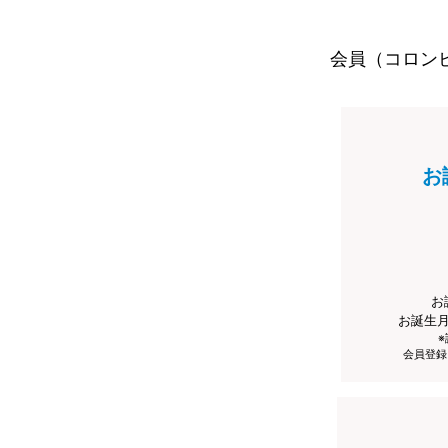
会員（コロン
お
お
お誕生
会員登録