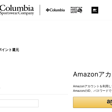
ポイント還元
Amazon
Amazonアカウントを利用
。
AmazonのID、パスワー