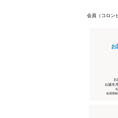
会員（コロン
お
お
お誕生
会員登録