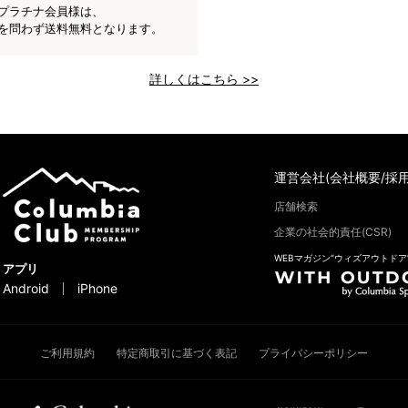
プラチナ会員様は、
を問わず送料無料となります。
詳しくはこちら >>
運営会社(会社概要/採用
店舗検索
企業の社会的責任(CSR)
WEBマガジン“ウィズアウトドア
アプリ
Android
iPhone
ご利用規約
特定商取引に基づく表記
プライバシーポリシー