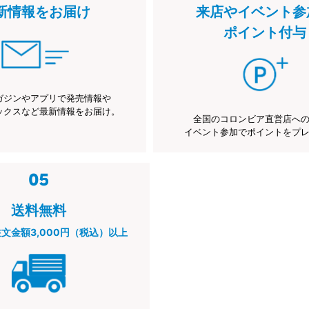
新情報をお届け
来店やイベント参
ポイント付与
ガジンやアプリで発売情報や
ックスなど最新情報をお届け。
全国のコロンビア直営店へ
イベント参加でポイントをプ
送料無料
注文金額3,000円（税込）以上