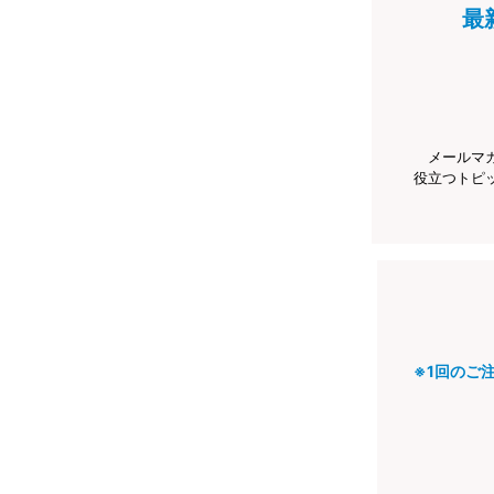
最
メールマ
役立つトピ
※1回のご