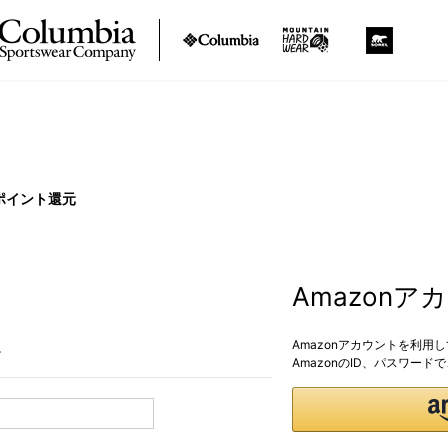
ポイント還元
Amazon
Amazonアカウントを利用
。
AmazonのID、パスワー