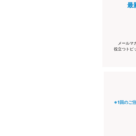
最
メールマ
役立つトピ
※1回のご