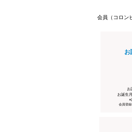
会員（コロン
お
お
お誕生
会員登録