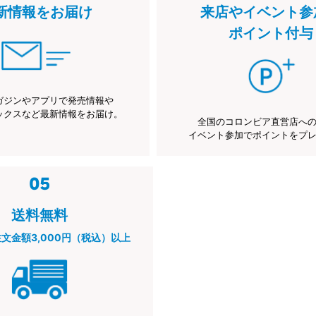
新情報をお届け
来店やイベント参
ポイント付与
ガジンやアプリで発売情報や
ックスなど最新情報をお届け。
全国のコロンビア直営店へ
イベント参加でポイントをプ
送料無料
注文金額3,000円（税込）以上