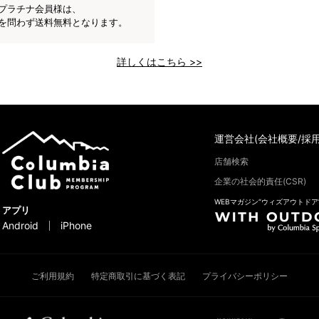
プラチナ会員様は、
を問わず送料無料となります。
詳しくはこちら >>
運営会社(会社概要/採用
店舗検索
企業の社会的責任(CSR)
WEBマガジン“ウィズアウトドア
アプリ
Android
iPhone
ご利用規約
特定商取引に基づく表記
プライバシーポリシー