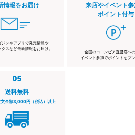
新情報をお届け
来店やイベント参
ポイント付与
ガジンやアプリで発売情報や
ックスなど最新情報をお届け。
全国のコロンビア直営店へ
イベント参加でポイントをプ
送料無料
注文金額3,000円（税込）以上