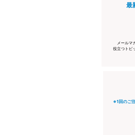
最
メールマ
役立つトピ
※1回のご