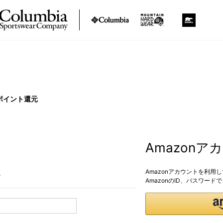
ポイント還元
Amazon
Amazonアカウントを利用
。
AmazonのID、パスワー