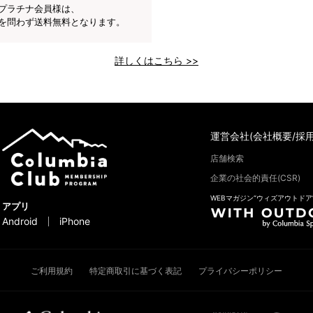
プラチナ会員様は、
を問わず送料無料となります。
詳しくはこちら >>
運営会社(会社概要/採用
店舗検索
企業の社会的責任(CSR)
WEBマガジン“ウィズアウトドア
アプリ
Android
iPhone
ご利用規約
特定商取引に基づく表記
プライバシーポリシー