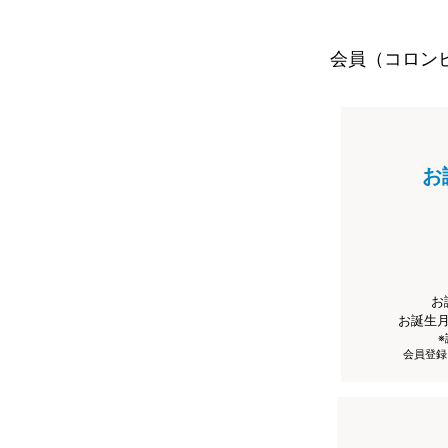
会員（コロン
お
お
お誕生
会員登録