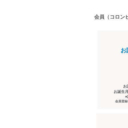
会員（コロン
お
お
お誕生
会員登録