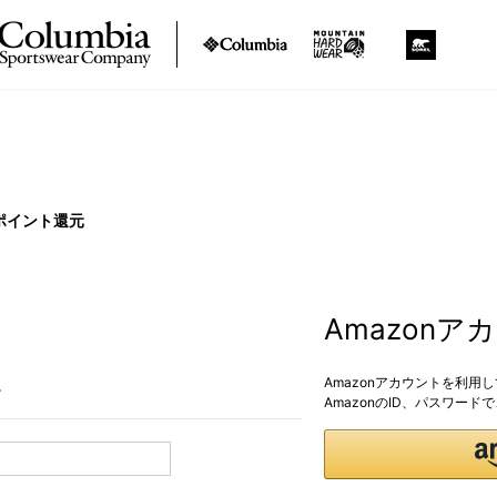
ポイント還元
Amazon
Amazonアカウントを利用
。
AmazonのID、パスワー