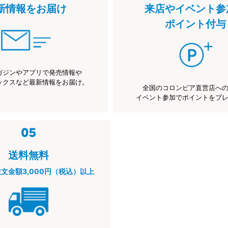
新情報をお届け
来店やイベント参
ポイント付与
ガジンやアプリで発売情報や
ックスなど最新情報をお届け。
全国のコロンビア直営店へ
イベント参加でポイントをプ
送料無料
注文金額3,000円（税込）以上