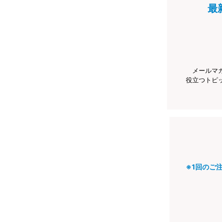
最
メールマ
役立つトピ
※1回のご