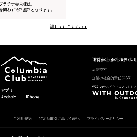
プラチナ会員様は、
を問わず送料無料となります。
詳しくはこちら >>
運営会社(会社概要/採用
店舗検索
企業の社会的責任(CSR)
WEBマガジン“ウィズアウトドア
アプリ
Android
iPhone
ご利用規約
特定商取引に基づく表記
プライバシーポリシー