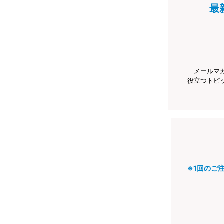
最
メールマ
役立つトピ
※1回のご