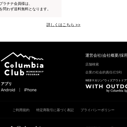
プラチナ会員様は、
を問わず送料無料となります。
詳しくはこちら >>
運営会社(会社概要/採用
店舗検索
企業の社会的責任(CSR)
WEBマガジン“ウィズアウトドア
アプリ
Android
iPhone
ご利用規約
特定商取引に基づく表記
プライバシーポリシー