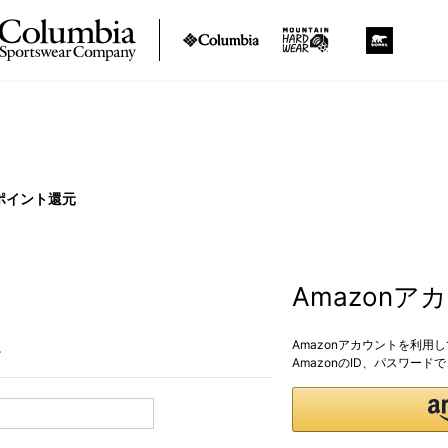
ポイント還元
Amazon
Amazonアカウントを利用
。
AmazonのID、パスワー