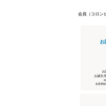
会員（コロン
お
お
お誕生
会員登録