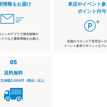
新情報をお届け
来店やイベント参
ポイント付与
ガジンやアプリで発売情報や
ックスなど最新情報をお届け。
全国のコロンビア直営店へ
イベント参加でポイントをプ
送料無料
注文金額3,000円（税込）以上