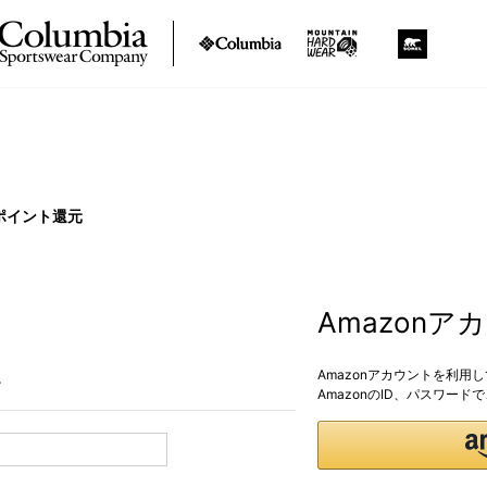
ポイント還元
Amazon
Amazonアカウントを利用
。
AmazonのID、パスワー