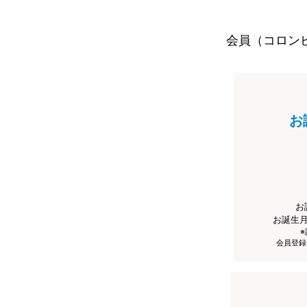
会員（コロン
お
お
お誕生
会員登録