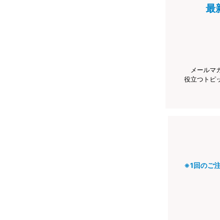
最
メールマ
役立つトピ
※1回のご