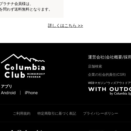
プラチナ会員様は、
を問わず送料無料となります。
詳しくはこちら >>
運営会社(会社概要/採用
店舗検索
企業の社会的責任(CSR)
WEBマガジン“ウィズアウトドア
アプリ
Android
iPhone
ご利用規約
特定商取引に基づく表記
プライバシーポリシー