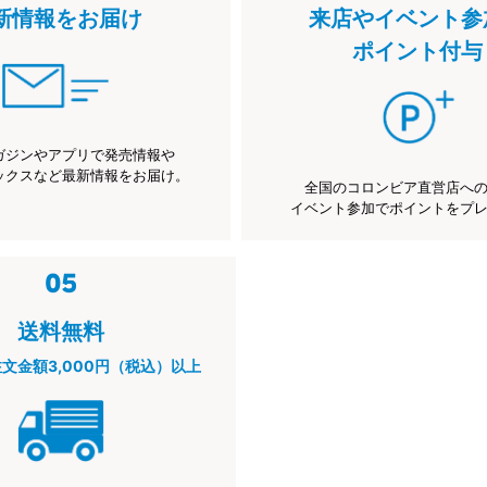
新情報をお届け
来店やイベント参
ポイント付与
ガジンやアプリで発売情報や
ックスなど最新情報をお届け。
全国のコロンビア直営店へ
イベント参加でポイントをプ
送料無料
注文金額3,000円（税込）以上