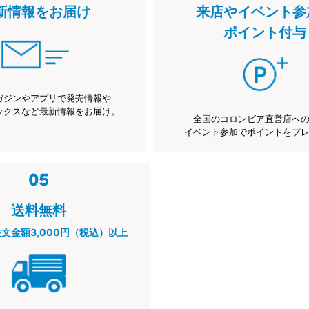
新情報をお届け
来店やイベント参
ポイント付与
ガジンやアプリで発売情報や
ックスなど最新情報をお届け。
全国のコロンビア直営店へ
イベント参加でポイントをプ
送料無料
注文金額3,000円（税込）以上