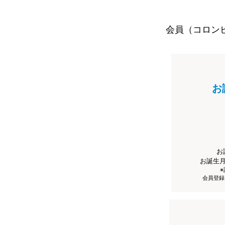
会員（コロン
お
お
お誕生
会員登録