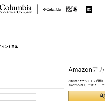
ポイント還元
Amazon
Amazonアカウントを利用
。
AmazonのID、パスワー