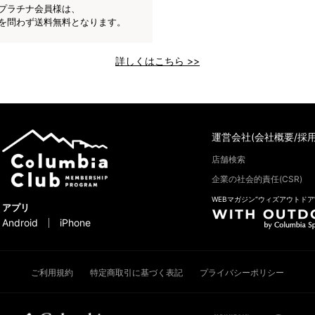
プラチナ会員様は、
を問わず送料無料となります。
詳しくはこちら >>
運営会社(会社概要/採用
店舗検索
企業の社会的責任(CSR)
WEBマガジン“ウィズアウトドア
アプリ
Android
iPhone
ご利用規約
特定商取引に基づく表記
プライバシーポリシー