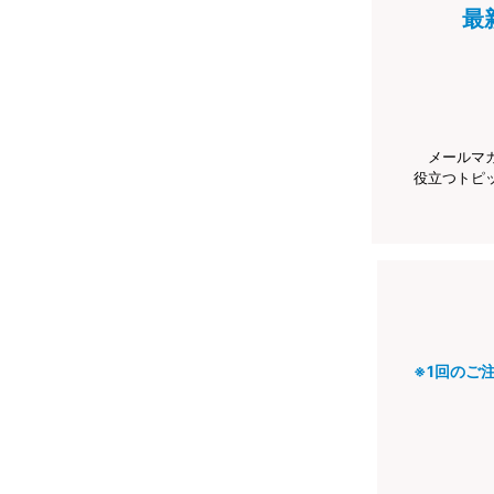
最
メールマ
役立つトピ
※1回のご