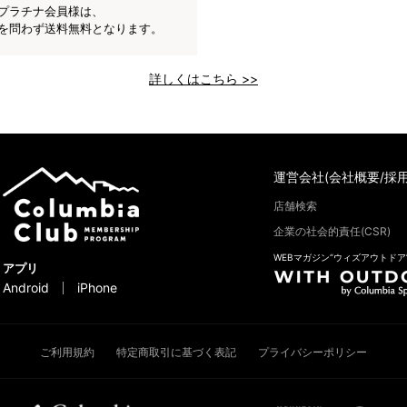
プラチナ会員様は、
を問わず送料無料となります。
詳しくはこちら >>
運営会社(会社概要/採用
店舗検索
企業の社会的責任(CSR)
WEBマガジン“ウィズアウトドア
アプリ
Android
iPhone
ご利用規約
特定商取引に基づく表記
プライバシーポリシー