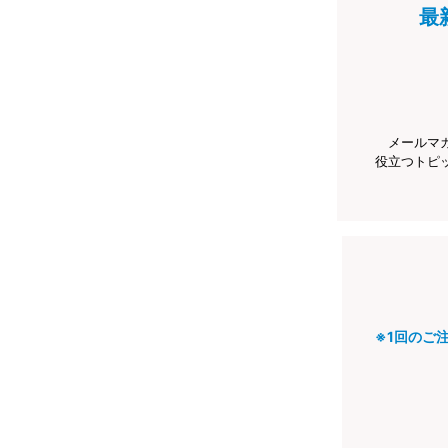
最
メールマ
役立つトピ
※1回のご