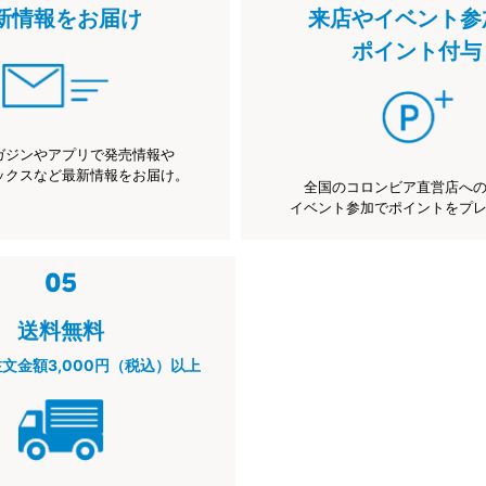
新情報をお届け
来店やイベント参
ポイント付与
ガジンやアプリで発売情報や
ックスなど最新情報をお届け。
全国のコロンビア直営店へ
イベント参加でポイントをプ
送料無料
注文金額3,000円（税込）以上