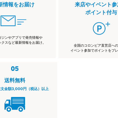
新情報をお届け
来店やイベント参
ポイント付与
ガジンやアプリで発売情報や
ックスなど最新情報をお届け。
全国のコロンビア直営店へ
イベント参加でポイントをプ
送料無料
注文金額3,000円（税込）以上