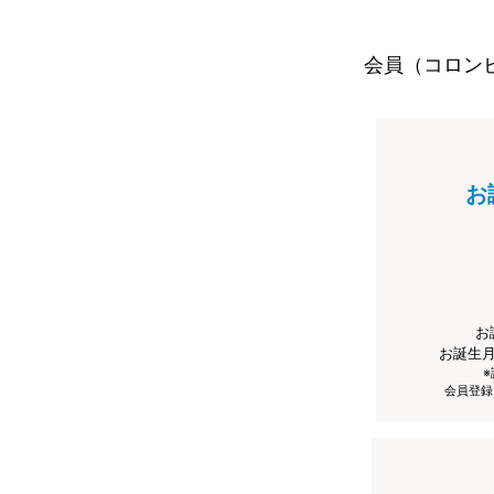
会員（コロン
お
お
お誕生
会員登録