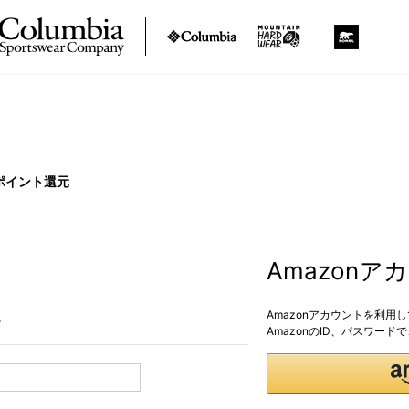
ポイント還元
Amazon
Amazonアカウントを利用
。
AmazonのID、パスワー