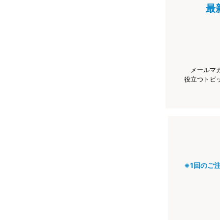
最
メールマ
役立つトピ
※1回のご