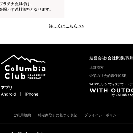
プラチナ会員様は、
を問わず送料無料となります。
詳しくはこちら >>
運営会社(会社概要/採用
店舗検索
企業の社会的責任(CSR)
WEBマガジン“ウィズアウトドア
アプリ
Android
iPhone
ご利用規約
特定商取引に基づく表記
プライバシーポリシー