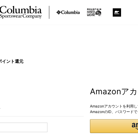
ポイント還元
Amazon
Amazonアカウントを利用
。
AmazonのID、パスワー