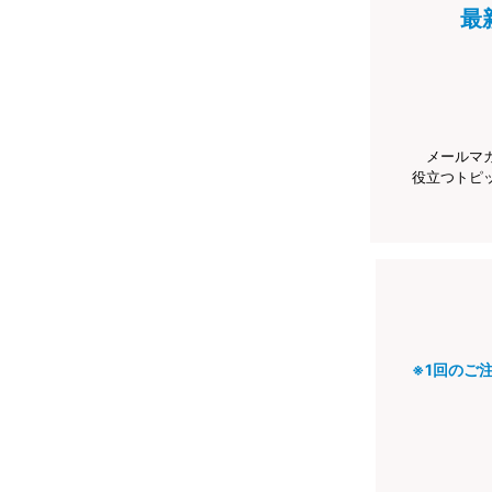
最
メールマ
役立つトピ
※1回のご