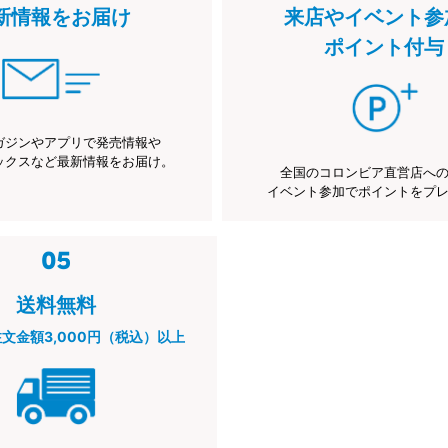
新情報をお届け
来店やイベント参
ポイント付与
ガジンやアプリで発売情報や
ックスなど最新情報をお届け。
全国のコロンビア直営店へ
イベント参加でポイントをプ
送料無料
注文金額3,000円（税込）以上