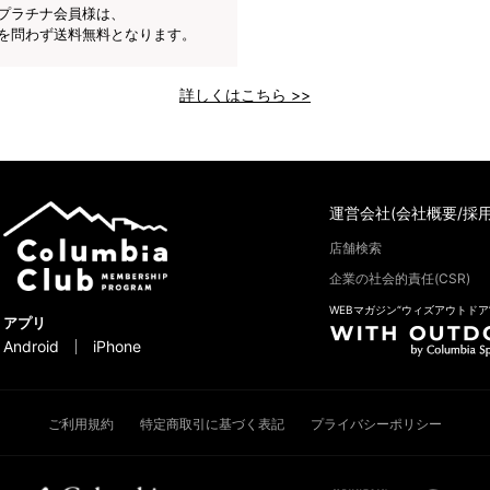
プラチナ会員様は、
を問わず送料無料となります。
詳しくはこちら >>
運営会社(会社概要/採用
店舗検索
企業の社会的責任(CSR)
WEBマガジン“ウィズアウトドア
アプリ
Android
iPhone
ご利用規約
特定商取引に基づく表記
プライバシーポリシー