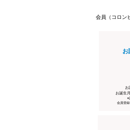
会員（コロン
お
お
お誕生
会員登録