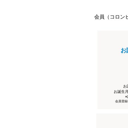
会員（コロン
お
お
お誕生
会員登録