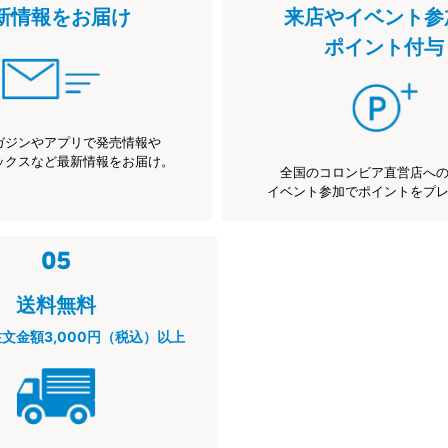
新情報をお届け
来店やイベント参
ポイント付与
ガジンやアプリで発売情報や
ックスなど最新情報をお届け。
全国のコロンビア直営店へ
イベント参加でポイントをプ
送料無料
注文金額3,000円（税込）以上