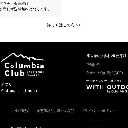
プラチナ会員様は、
を問わず送料無料となります。
詳しくはこちら >>
運営会社(会社概要/採用
店舗検索
企業の社会的責任(CSR)
WEBマガジン“ウィズアウトドア
アプリ
Android
iPhone
ご利用規約
特定商取引に基づく表記
プライバシーポリシー