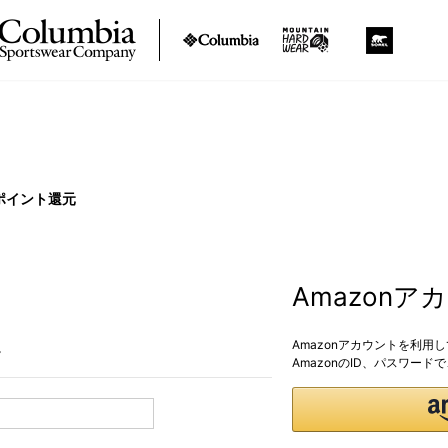
ポイント還元
Amazon
Amazonアカウントを利用
。
AmazonのID、パスワー