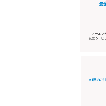
最
メールマ
役立つトピ
※1回のご