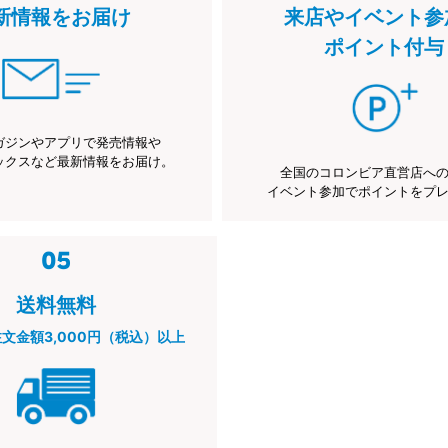
新情報をお届け
来店やイベント参
ポイント付与
ガジンやアプリで発売情報や
ックスなど最新情報をお届け。
全国のコロンビア直営店へ
イベント参加でポイントをプ
送料無料
注文金額3,000円（税込）以上