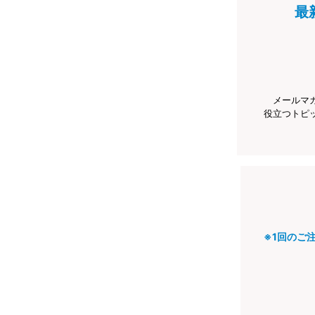
最
メールマ
役立つトピ
※1回のご