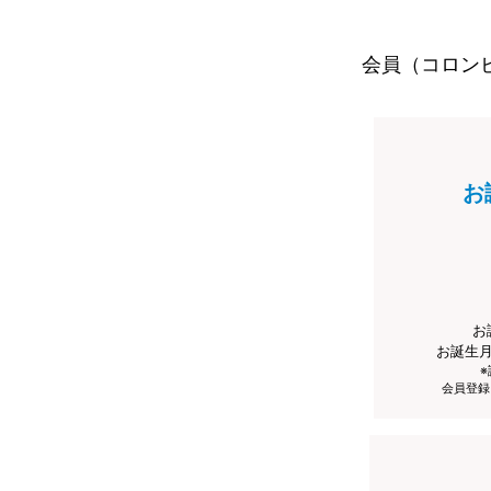
会員（コロン
お
お
お誕生
会員登録