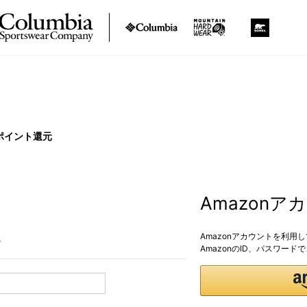
ポイント還元
Amazon
Amazonアカウントを利用
。
AmazonのID、パスワー