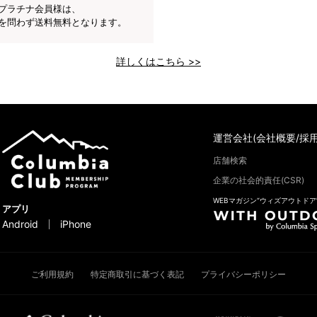
プラチナ会員様は、
を問わず送料無料となります。
詳しくはこちら >>
運営会社(会社概要/採用
店舗検索
企業の社会的責任(CSR)
WEBマガジン“ウィズアウトドア
アプリ
Android
iPhone
ご利用規約
特定商取引に基づく表記
プライバシーポリシー