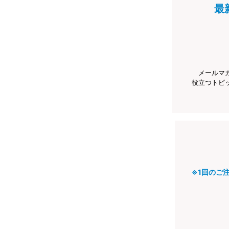
最
メールマ
役立つトピ
※1回のご