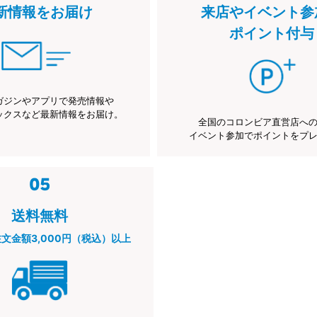
新情報をお届け
来店やイベント参
ポイント付与
ガジンやアプリで発売情報や
ックスなど最新情報をお届け。
全国のコロンビア直営店へ
イベント参加でポイントをプ
送料無料
注文金額3,000円（税込）以上