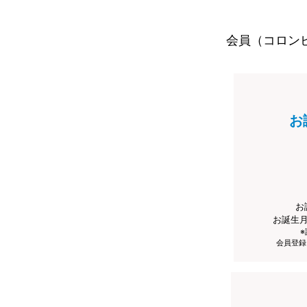
会員（コロン
お
お
お誕生
会員登録