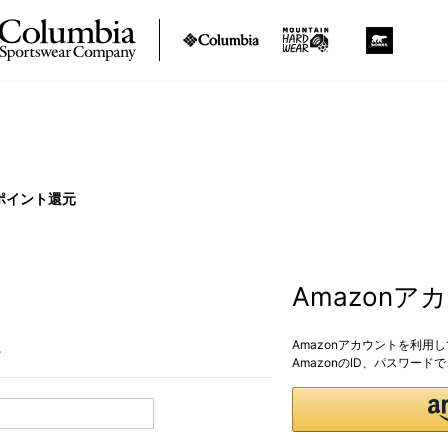
ポイント還元
Amazon
Amazonアカウントを利用
。
AmazonのID、パスワー