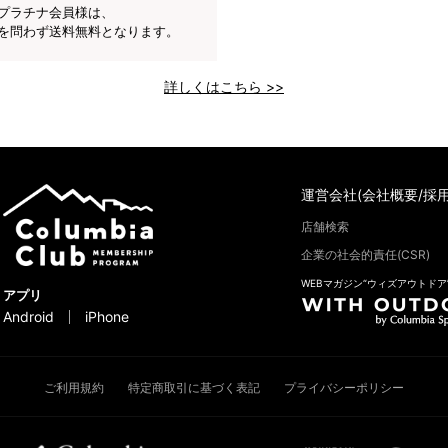
プラチナ会員様は、
を問わず送料無料となります。
詳しくはこちら >>
運営会社(会社概要/採用
店舗検索
企業の社会的責任(CSR)
WEBマガジン“ウィズアウトドア
アプリ
Android
iPhone
ご利用規約
特定商取引に基づく表記
プライバシーポリシー