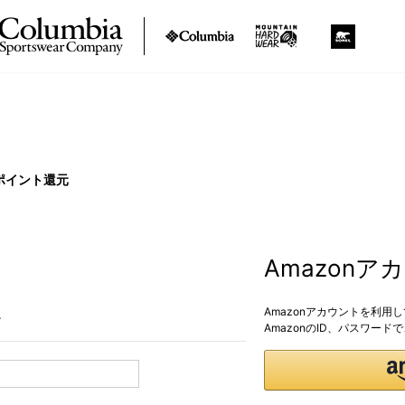
ポイント還元
Amazon
Amazonアカウントを利用
。
AmazonのID、パスワー