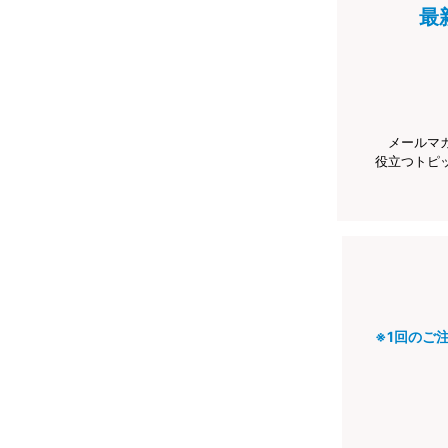
最
メールマ
役立つトピ
※1回のご