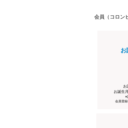
会員（コロン
お
お
お誕生
会員登録