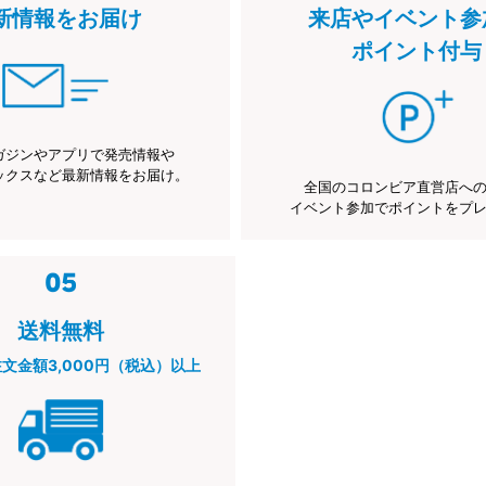
新情報をお届け
来店やイベント参
ポイント付与
ガジンやアプリで発売情報や
ックスなど最新情報をお届け。
全国のコロンビア直営店へ
イベント参加でポイントをプ
送料無料
注文金額3,000円（税込）以上