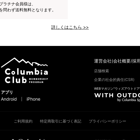
プラチナ会員様は、
を問わず送料無料となります。
詳しくはこちら >>
運営会社(会社概要/採用
店舗検索
企業の社会的責任(CSR)
WEBマガジン“ウィズアウトドア
アプリ
Android
iPhone
ご利用規約
特定商取引に基づく表記
プライバシーポリシー