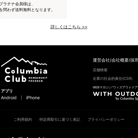
プラチナ会員様は、
を問わず送料無料となります。
詳しくはこちら >>
運営会社(会社概要/採用
店舗検索
企業の社会的責任(CSR)
WEBマガジン“ウィズアウトドア
アプリ
Android
iPhone
ご利用規約
特定商取引に基づく表記
プライバシーポリシー