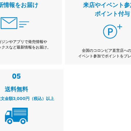
新情報をお届け
来店やイベント参
ポイント付与
ガジンやアプリで発売情報や
ックスなど最新情報をお届け。
全国のコロンビア直営店へ
イベント参加でポイントをプ
送料無料
注文金額3,000円（税込）以上