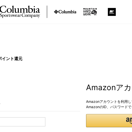
ポイント還元
Amazon
Amazonアカウントを利用
。
AmazonのID、パスワー