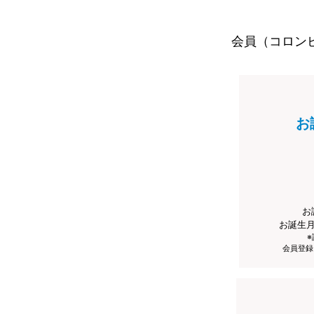
会員（コロン
お
お
お誕生
会員登録