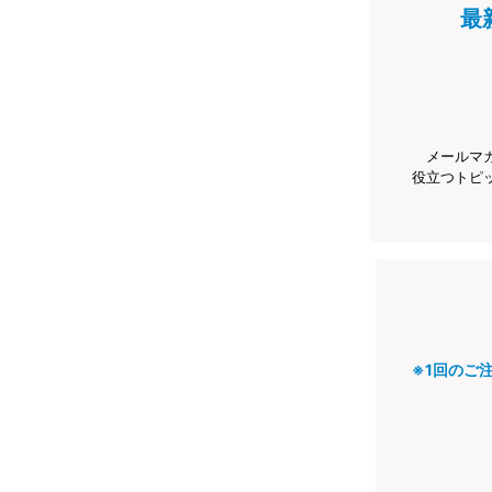
最
メールマ
役立つトピ
※1回のご