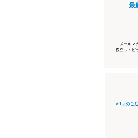
最
メールマ
役立つトピ
※1回のご