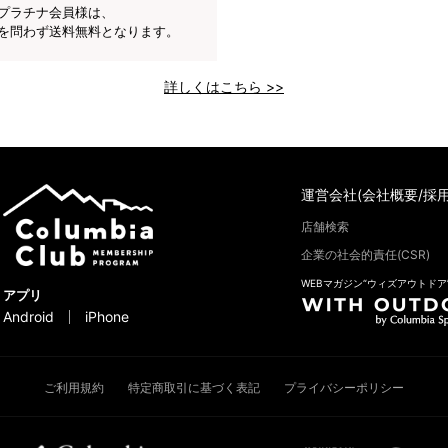
プラチナ会員様は、
を問わず送料無料となります。
詳しくはこちら >>
運営会社(会社概要/採用
店舗検索
企業の社会的責任(CSR)
WEBマガジン“ウィズアウトドア
アプリ
Android
iPhone
ご利用規約
特定商取引に基づく表記
プライバシーポリシー