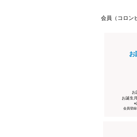
会員（コロン
お
お
お誕生
会員登録