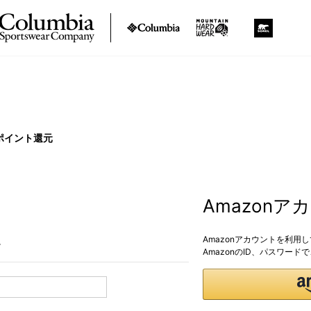
ポイント還元
Amazon
Amazonアカウントを利用
。
AmazonのID、パスワー