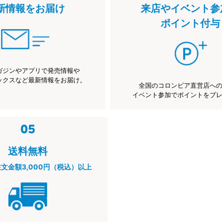
新情報をお届け
来店やイベント参
ポイント付与
ガジンやアプリで発売情報や
ックスなど最新情報をお届け。
全国のコロンビア直営店へ
イベント参加でポイントをプ
送料無料
注文金額3,000円（税込）以上