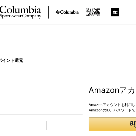
ポイント還元
Amazon
Amazonアカウントを利用
。
AmazonのID、パスワー