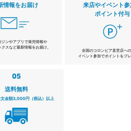
新情報をお届け
来店やイベント参
ポイント付与
ガジンやアプリで発売情報や
ックスなど最新情報をお届け。
全国のコロンビア直営店へ
イベント参加でポイントをプ
送料無料
注文金額3,000円（税込）以上