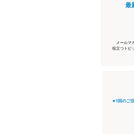
最
メールマ
役立つトピ
※1回のご