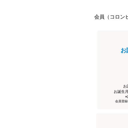
会員（コロン
お
お
お誕生
会員登録