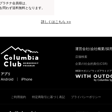
プラチナ会員様は、
を問わず送料無料となります。
詳しくはこちら >>
運営会社(会社概要/採用
店舗検索
企業の社会的責任(CSR)
WEBマガジン“ウィズアウトドア
アプリ
Android
iPhone
ご利用規約
特定商取引に基づく表記
プライバシーポリシー