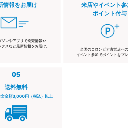
新情報をお届け
来店やイベント参
ポイント付与
ガジンやアプリで発売情報や
ックスなど最新情報をお届け。
全国のコロンビア直営店へ
イベント参加でポイントをプ
送料無料
注文金額3,000円（税込）以上