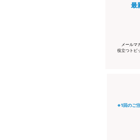
最
メールマ
役立つトピ
※1回のご