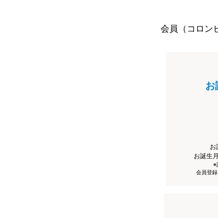
会員（コロン
お
お
お誕生
会員登録