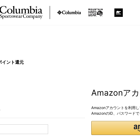
ポイント還元
Amazon
Amazonアカウントを利用
。
AmazonのID、パスワー