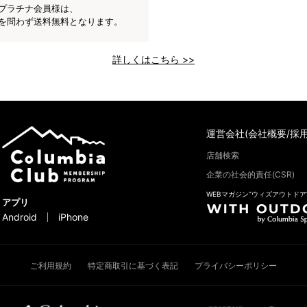
プラチナ会員様は、
を問わず送料無料となります。
詳しくはこちら >>
運営会社(会社概要/採用
店舗検索
企業の社会的責任(CSR)
WEBマガジン“ウィズアウトドア
アプリ
Android
iPhone
ご利用規約
特定商取引に基づく表記
プライバシーポリシー