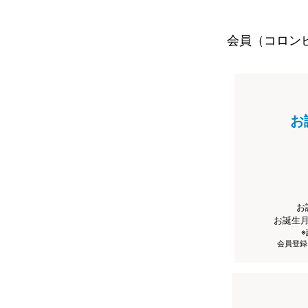
会員（コロン
お
お
お誕生
会員登録