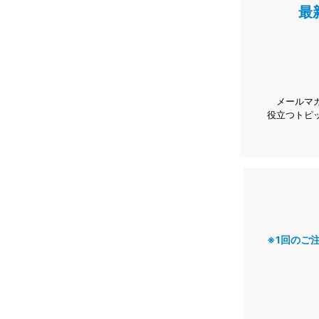
最
メールマ
役立つトピ
※1回のご