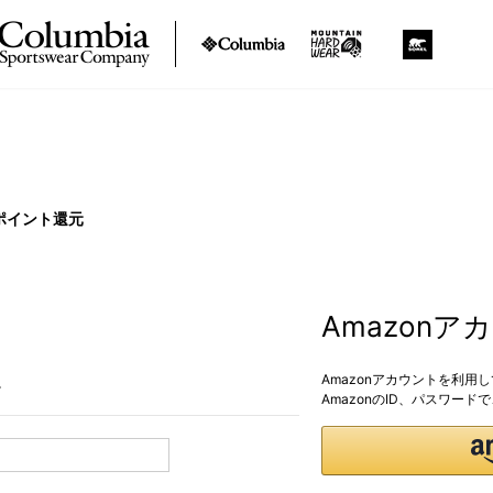
ポイント還元
Amazon
Amazonアカウントを利用
。
AmazonのID、パスワー