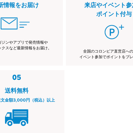
新情報をお届け
来店やイベント参
ポイント付与
ガジンやアプリで発売情報や
ックスなど最新情報をお届け。
全国のコロンビア直営店へ
イベント参加でポイントをプ
送料無料
注文金額3,000円（税込）以上