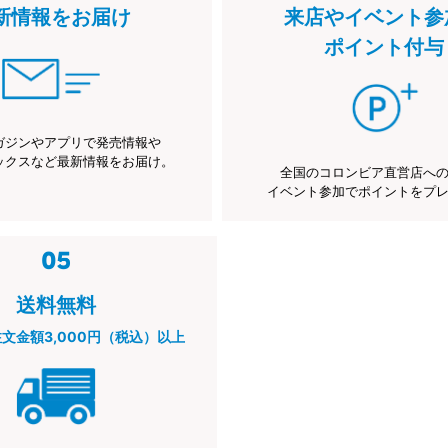
新情報をお届け
来店やイベント参
ポイント付与
ガジンやアプリで発売情報や
ックスなど最新情報をお届け。
全国のコロンビア直営店へ
イベント参加でポイントをプ
送料無料
注文金額3,000円（税込）以上