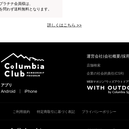
プラチナ会員様は、
を問わず送料無料となります。
詳しくはこちら >>
運営会社(会社概要/採用
店舗検索
企業の社会的責任(CSR)
WEBマガジン“ウィズアウトドア
アプリ
Android
iPhone
ご利用規約
特定商取引に基づく表記
プライバシーポリシー