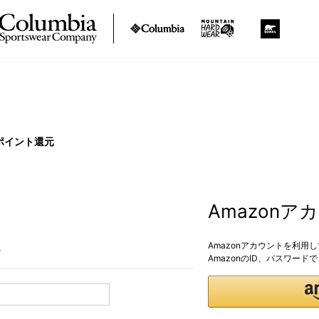
ポイント還元
Amazon
Amazonアカウントを利用
。
AmazonのID、パスワー