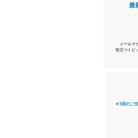
最
メールマ
役立つトピ
※1回のご