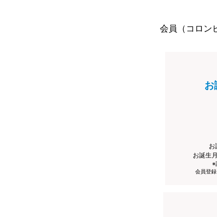
会員（コロン
お
お
お誕生
会員登録