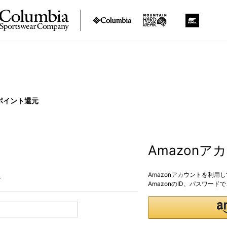
ポイント還元
Amazon
Amazonアカウントを利用
。
AmazonのID、パスワー