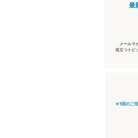
最
メールマ
役立つトピ
※1回のご