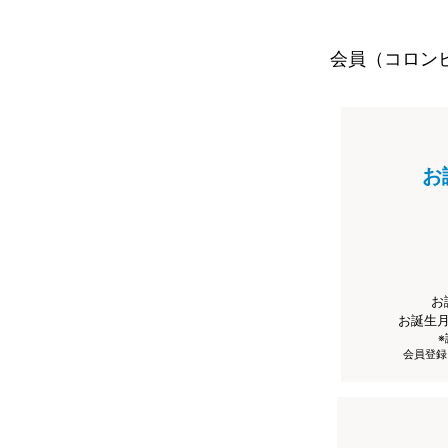
会員（コロン
お
お
お誕生
会員登録