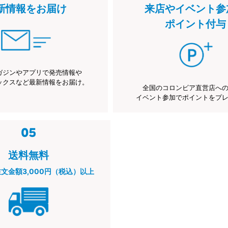
新情報をお届け
来店やイベント参
ポイント付与
ガジンやアプリで発売情報や
ックスなど最新情報をお届け。
全国のコロンビア直営店へ
イベント参加でポイントをプ
送料無料
注文金額3,000円（税込）以上