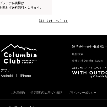
プラチナ会員様は、
を問わず送料無料となります。
詳しくはこちら >>
運営会社(会社概要/採用
店舗検索
企業の社会的責任(CSR)
WEBマガジン“ウィズアウトドア
アプリ
Android
iPhone
ご利用規約
特定商取引に基づく表記
プライバシーポリシー