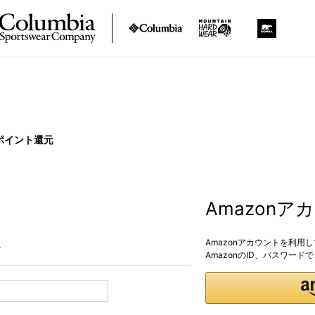
ポイント還元
Amazon
Amazonアカウントを利用
。
AmazonのID、パスワー