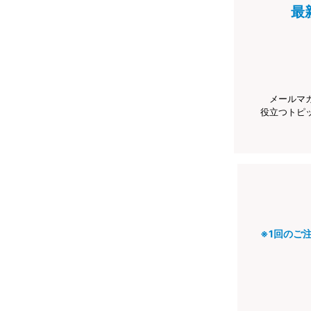
最
メールマ
役立つトピ
※1回のご