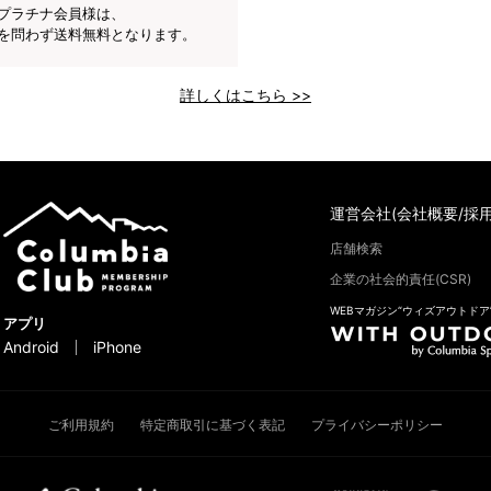
プラチナ会員様は、
を問わず送料無料となります。
詳しくはこちら >>
運営会社(会社概要/採用
店舗検索
企業の社会的責任(CSR)
WEBマガジン“ウィズアウトドア
アプリ
Android
iPhone
ご利用規約
特定商取引に基づく表記
プライバシーポリシー