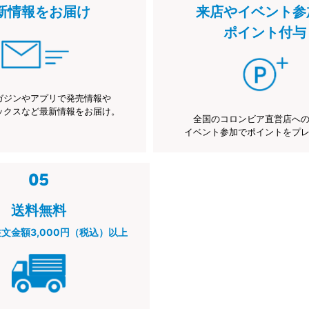
新情報をお届け
来店やイベント参
ポイント付与
ガジンやアプリで発売情報や
ックスなど最新情報をお届け。
全国のコロンビア直営店へ
イベント参加でポイントをプ
送料無料
注文金額3,000円（税込）以上