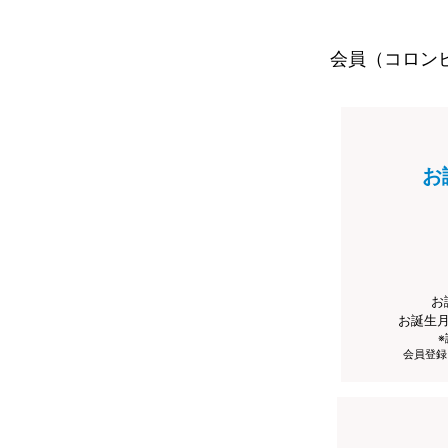
会員（コロン
お
お
お誕生
会員登録