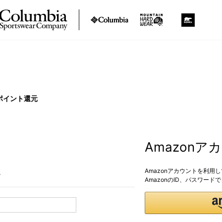
ポイント還元
Amazon
Amazonアカウントを利用
。
AmazonのID、パスワー