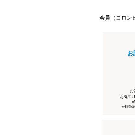
会員（コロン
お
お
お誕生
会員登録