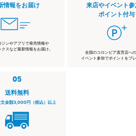
新情報をお届け
来店やイベント参
ポイント付与
ガジンやアプリで発売情報や
ックスなど最新情報をお届け。
全国のコロンビア直営店へ
イベント参加でポイントをプ
送料無料
注文金額3,000円（税込）以上