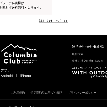
プラチナ会員様は、
を問わず送料無料となります。
詳しくはこちら >>
運営会社(会社概要/採用
店舗検索
企業の社会的責任(CSR)
WEBマガジン“ウィズアウトドア
アプリ
Android
iPhone
ご利用規約
特定商取引に基づく表記
プライバシーポリシー