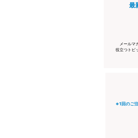
最
メールマ
役立つトピ
※1回のご