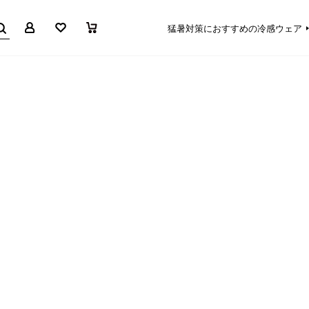
マイページ
お気に入り
買い物かご
猛暑対策におすすめの冷感ウェア