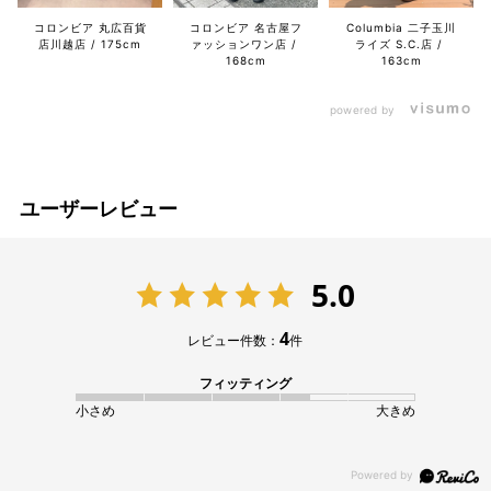
コロンビア 丸広百貨
コロンビア 名古屋フ
Columbia 二子玉川
店川越店
175cm
ァッションワン店
ライズ S.C.店
168cm
163cm
powered by
ユーザーレビュー
5.0
4
レビュー件数：
件
フィッティング
小さめ
大きめ