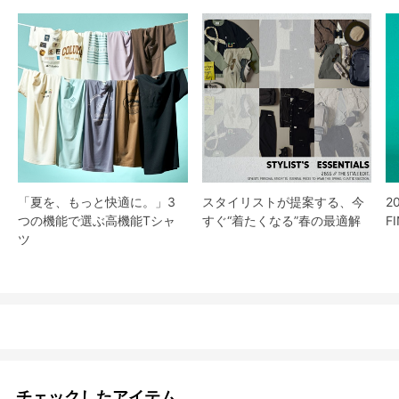
「夏を、もっと快適に。」3
スタイリストが提案する、今
2
つの機能で選ぶ高機能Tシャ
すぐ“着たくなる”春の最適解
F
ツ
チェックしたアイテム