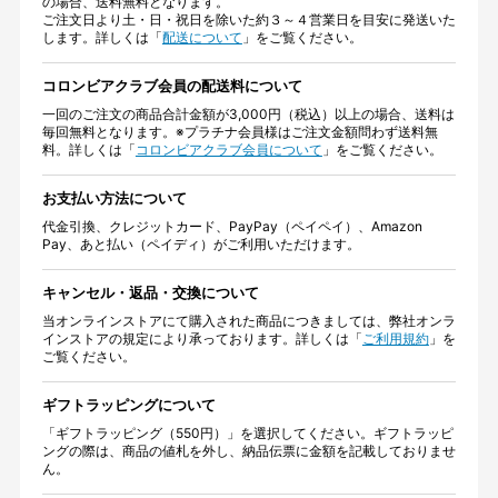
の場合、送料無料となります。
ご注文日より土・日・祝日を除いた約３～４営業日を目安に発送いた
します。詳しくは「
配送について
」をご覧ください。
コロンビアクラブ会員の配送料について
一回のご注文の商品合計金額が3,000円（税込）以上の場合、送料は
毎回無料となります。※プラチナ会員様はご注文金額問わず送料無
料。詳しくは「
コロンビアクラブ会員について
」をご覧ください。
お支払い方法について
代金引換、クレジットカード、PayPay（ペイペイ）、Amazon
Pay、あと払い（ペイディ）がご利用いただけます。
キャンセル・返品・交換について
当オンラインストアにて購入された商品につきましては、弊社オンラ
インストアの規定により承っております。詳しくは「
ご利用規約
」を
ご覧ください。
ギフトラッピングについて
「ギフトラッピング（550円）」を選択してください。ギフトラッピ
ングの際は、商品の値札を外し、納品伝票に金額を記載しておりませ
ん。