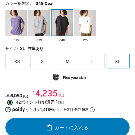
カラーを選択 :
048 Coal
525
039
048
125
XL
在庫あり
サイズ :
XS
S
M
L
XL
Find your size
￥4,235
￥6,050
税込
税込
42ポイント(1%)還元
詳細
なら
月々1,411円
から。分割手数料無料
カートに入れる