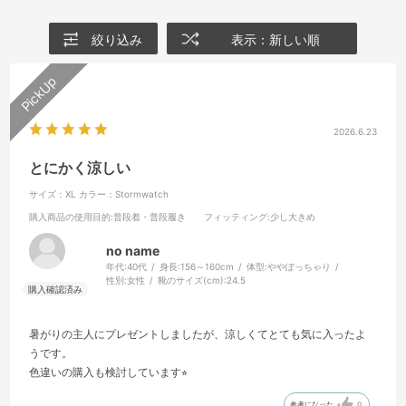
絞り込み
表示：新しい順
2026.6.23
とにかく涼しい
サイズ：XL
カラー：Stormwatch
購入商品の使用目的
:普段着・普段履き
フィッティング
:少し大きめ
no name
年代:
40代
身長:
156～160cm
体型:
ややぽっちゃり
性別:
女性
靴のサイズ(cm):
24.5
暑がりの主人にプレゼントしましたが、涼しくてとても気に入ったよ
うです。
色違いの購入も検討しています⭐︎
参考になった
0