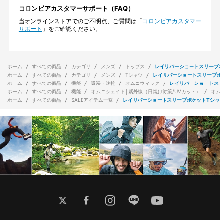
コロンビアカスタマーサポート（FAQ）
当オンラインストアでのご不明点、ご質問は「
コロンビアカスタマー
サポート
」をご確認ください。
ホーム
すべての商品
カテゴリ
メンズ
トップス
レイリバーショートスリーブ
ホーム
すべての商品
カテゴリ
メンズ
Tシャツ
レイリバーショートスリーブ
ホーム
すべての商品
機能
吸湿・速乾
オムニウィック
レイリバーショートス
ホーム
すべての商品
機能
オムニシェイド│紫外線（日焼け対策/UVカット）
オ
ホーム
すべての商品
SALEアイテム一覧
レイリバーショートスリーブポケットTシャ
twitter
facebook
instagram
line
youtube