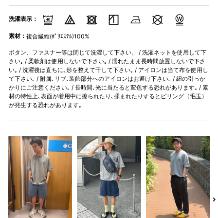
洗濯表示：
素材：
複合繊維(ﾎﾟﾘｴｽﾃﾙ)100%
ボタン、ファスナー等は閉じて洗濯して下さい。 / 洗濯ネットを使用して下
さい｡ / 柔軟剤は使用しないで下さい｡ / 濡れたまま長時間放置しないで下さ
い｡ / 洗濯後は直ちに､形を整えて干して下さい｡ / アイロンは当て布を使用し
て下さい｡ / 附属､リブ､装飾部分へのアイロンはお避け下さい｡ / 紐の引っか
かりにご注意ください｡ / 長時間､光に当たると変色する恐れがあります｡ / 素
材の特性上､表面が着用中に擦られたり､揉まれたりするとピリング（毛玉）
が発生する恐れがあります｡