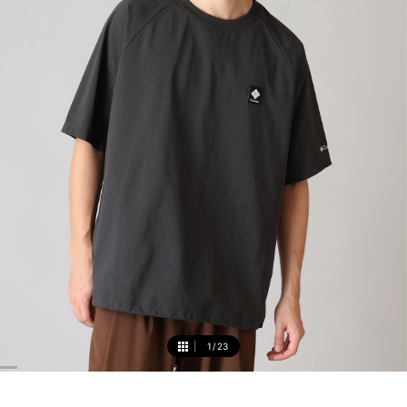
1
/
23
1