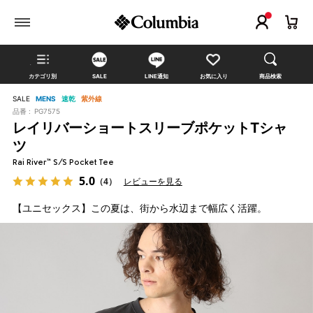
カテゴリ別
SALE
LINE通知
お気に入り
商品検索
SALE
MENS
速乾
紫外線
品番 :
PG7575
レイリバーショートスリーブポケットTシャ
ツ
Rai River™ S/S Pocket Tee
5.0
（4）
レビューを見る
【ユニセックス】この夏は、街から水辺まで幅広く活躍。