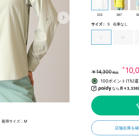
333
367
3
サイズ :
S
在庫なし
S
M
￥10,
￥14,300
税込
100ポイント(1%)
なら
月々3,336
m 着用サイズ：M
店舗在庫を