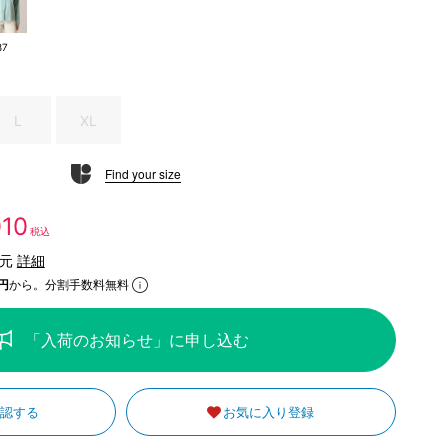
87
L
XL
Find your size
010
税込
還元
詳細
円
から。分割手数料無料
「入荷のお知らせ」に申し込む
確認する
お気に入り登録