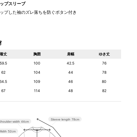
ップスリーブ
ップした袖のズレ落ちを防ぐボタン付き
材
着丈
胸囲
肩幅
ゆき丈
59.5
100
42.5
76
62
104
44
78
64.5
109
46
80
67
114
48
82
Sleeve length
78cm
Shoulder width
44cm
Width
52cm