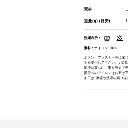
素材
重量(g) (目安)
洗濯表示：
素材：
ナイロン100%
ボタン、ファスナー等は閉じて
トを使用して下さい。 / 柔
濯後は直ちに、形を整えて干し
部分へのアイロンはお避け下さ
加工は､摩擦や洗濯の繰り返