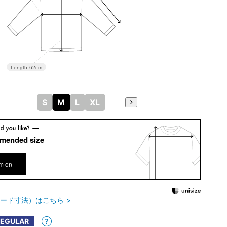
Length
62cm
S
M
L
XL
mended size
em on
ード寸法）はこちら
REGULAR