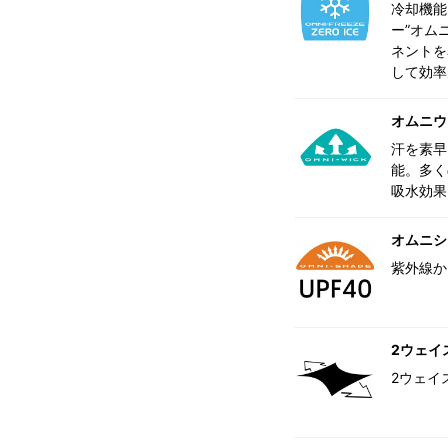
冷却機能
ー”オム
ネントを
して効率
オムニウ
汗を素早
能。多く
吸水効果
オムニシェ
紫外線か
2ウェイ
2ウェイ