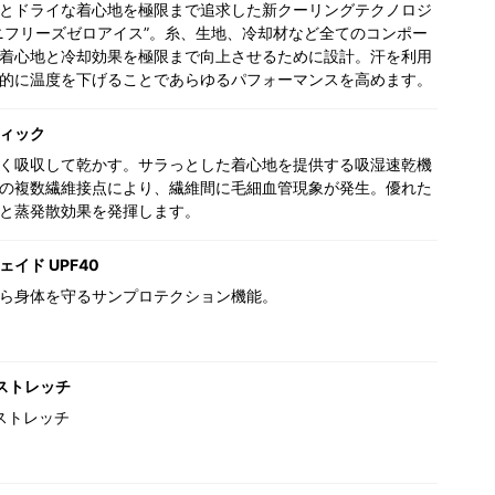
とドライな着心地を極限まで追求した新クーリングテクノロジ
ニフリーズゼロアイス”。糸、生地、冷却材など全てのコンポー
着心地と冷却効果を極限まで向上させるために設計。汗を利用
的に温度を下げることであらゆるパフォーマンスを高めます。
ィック
く吸収して乾かす。サラっとした着心地を提供する吸湿速乾機
の複数繊維接点により、繊維間に毛細血管現象が発生。優れた
と蒸発散効果を発揮します。
イド UPF40
ら身体を守るサンプロテクション機能。
ストレッチ
ストレッチ