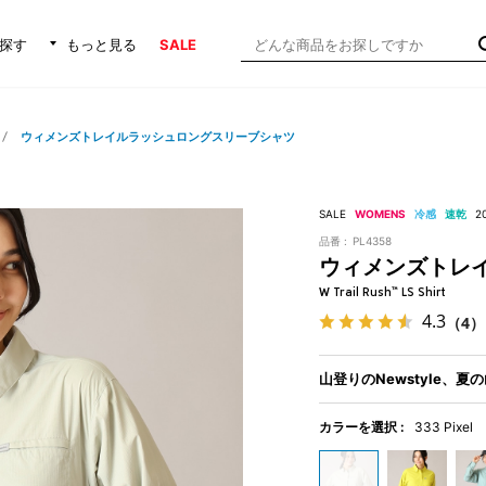
探す
もっと見る
SALE
ウィメンズトレイルラッシュロングスリーブシャツ
SALE
WOMENS
冷感
速乾
2
品番 :
PL4358
ウィメンズトレ
W Trail Rush™ LS Shirt
4.3
（4）
山登りのNewstyle、
カラーを選択 :
333 Pixel