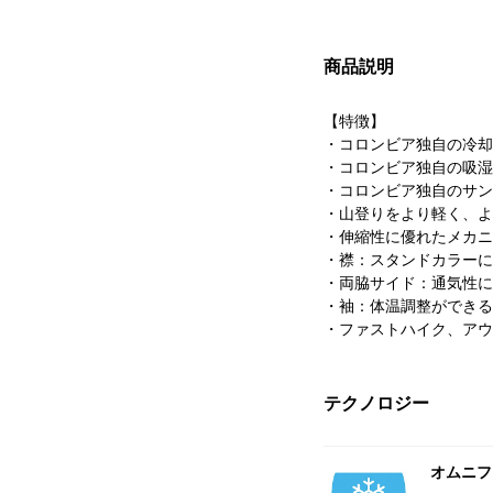
商品説明
【特徴】
・コロンビア独自の冷却
・コロンビア独自の吸湿
・コロンビア独自のサン
・山登りをより軽く、より快適
・伸縮性に優れたメカニ
・襟：スタンドカラーに
・両脇サイド：通気性に
・袖：体温調整ができる
・ファストハイク、アウ
テクノロジー
オムニフ