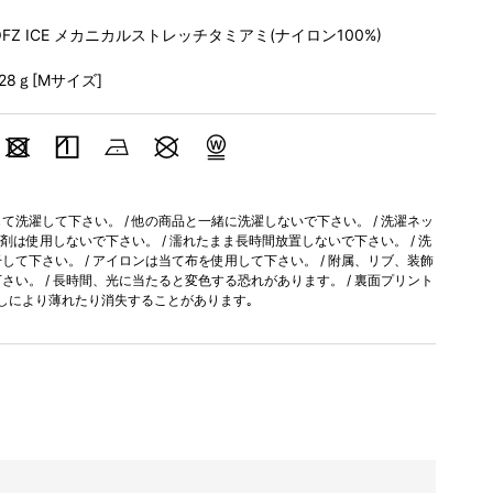
OFZ ICE メカニカルストレッチタミアミ(ナイロン100%)
128ｇ[Mサイズ]
洗濯して下さい。 / 他の商品と一緒に洗濯しないで下さい。 / 洗濯ネッ
軟剤は使用しないで下さい。 / 濡れたまま長時間放置しないで下さい。 / 洗
て下さい。 / アイロンは当て布を使用して下さい。 / 附属、リブ、装飾
い。 / 長時間、光に当たると変色する恐れがあります。 / 裏面プリント
しにより薄れたり消失することがあります｡