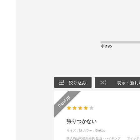
小さめ
絞り込み
表示：新し
張りつかない
サイズ：M
カラー：Ginkgo
購入商品の使用目的
:登山・ハイキング
フィッテ