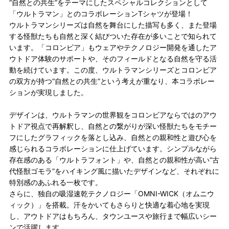
“自然との共生”をテーマにしたスペシャルコレクションとして
「ウルトラマン」とのコラボレーションTシャツが登場！
ウルトラマンシリーズは自然を舞台にした描写も多く、また登場
する怪獣たちも自然と深く結びついた存在が多いことで知られて
います。「コロンビア」もウェアやテクノロジー開発を通したア
ウトドア体験のサポートや、そのフィールドとなる自然を守る活
動を続けています。この度、ウルトラマンシリーズとコロンビア
の双方が持つ“自然との共生”という考えが重なり、本コラボレー
ションが実現しました。
デザインは、ウルトラマンの世界観をコロンビアならではのアウ
トドア視点で再解釈し、自然との繋がりが深い怪獣たちをモチー
フにしたグラフィックを落とし込み、自然との親和性と遊び心を
感じられるコラボレーションに仕上げています。シンプルながら
存在感のある「ウルトラフォント」や、自然との親和性が高い“古
代怪獣ゴモラ”をハイキング風に描いたデザインなど、それぞれに
特別感のあふれる一枚です。
さらに、独自の吸湿速乾テクノロジー「OMNI-WICK（オムニウ
ィック）」を搭載。汗をかいてもさらりと快適な着心地を実現
し、アウトドアはもちろん、タウンユースや旅行まで幅広いシー
ンで活躍します。