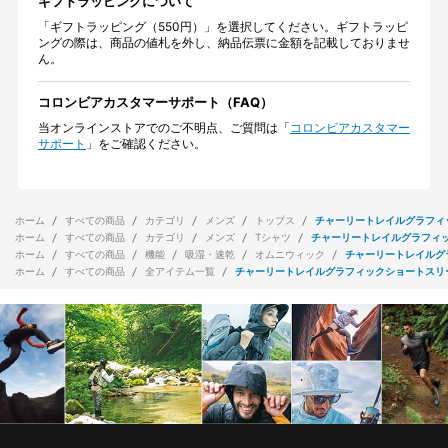
ギフトラッピングについて
「ギフトラッピング（550円）」を選択してください。ギフトラッピ
ングの際は、商品の値札を外し、納品伝票に金額を記載しておりませ
ん。
コロンビアカスタマーサポート（FAQ）
当オンラインストアでのご不明点、ご質問は「
コロンビアカスタマー
サポート
」をご確認ください。
ホーム
すべての商品
カテゴリ
メンズ
トップス
チャーリートレイルグラフィ
ホーム
すべての商品
カテゴリ
メンズ
Tシャツ
チャーリートレイルグラフィ
ホーム
すべての商品
機能
吸湿・速乾
オムニウィック
チャーリートレイルグ
ホーム
すべての商品
全アイテム一覧
チャーリートレイルグラフィックショートスリ