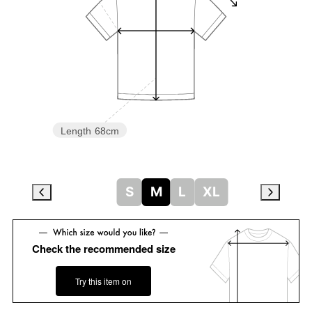
Length
68cm
S
M
L
XL
Check the recommended size
Try this item on