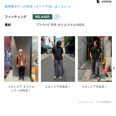
着用者ボディの目安（ヌード寸法）はこちら
フィッティング
RELAXED
素材
ﾌﾟﾚｰﾃｨﾝｸﾞ天竺 ポリエステル100%
コロンビア キャナル
コロンビア渋谷店
コロンビア渋谷店
シティOPA店
powered by