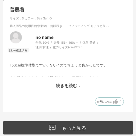
普段着
サイズ：S
カラー：Sea Salt G
購入商品の使用目的
:普段着・普段履き
フィッティング
:ちょうど良い
no name
年代:
50代
身長:
156～160cm
体型:
普通
性別:
女性
靴のサイズ(cm):
23.5
156cm標準体型ですが、Sサイズでちょうど良かったです。
白を購入しましたが、結構透けるので評価3としました。
続きを読む
ゴモラと後ろに飛んでるウルトラマン最高です！
参考になった
0
もっと見る