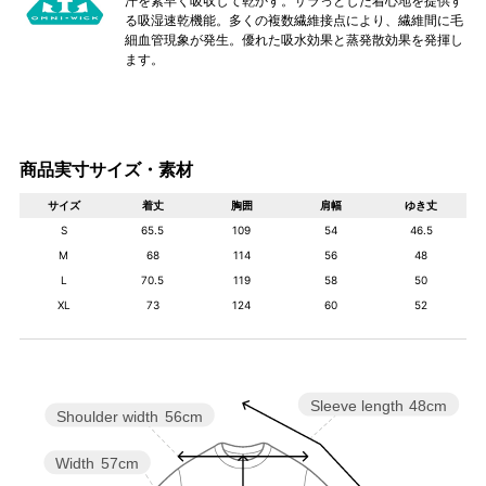
汗を素早く吸収して乾かす。サラっとした着心地を提供す
る吸湿速乾機能。多くの複数繊維接点により、繊維間に毛
細血管現象が発生。優れた吸水効果と蒸発散効果を発揮し
ます。
商品実寸サイズ・素材
サイズ
着丈
胸囲
肩幅
ゆき丈
S
65.5
109
54
46.5
M
68
114
56
48
L
70.5
119
58
50
XL
73
124
60
52
Sleeve length
48cm
Shoulder width
56cm
Width
57cm