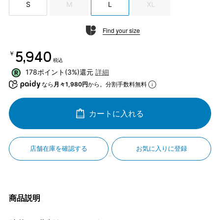
S
M
L
XL
Find your size
￥5,940
税込
178ポイント(3%)還元
詳細
なら
月々1,980円
から。分割手数料無料
カートに入れる
店舗在庫を確認する
お気に入りに登録
商品説明