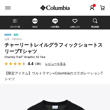
カテゴリ別
SALE
LINE通知
お気に入り
商品検索
MENS
速乾
品番 :
PM0843
チャーリートレイルグラフィックショートス
リーブTシャツ
Charley Trail™ Graphic SS Tee
4.4
（36）
レビューを見る
【限定アイテム】ウルトラマン×ColumbiaのコラボレーションT
シャツ