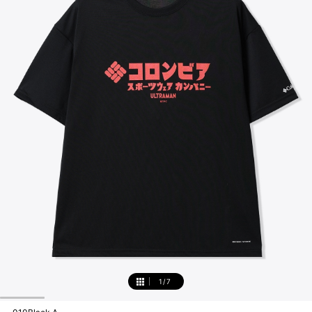
1
/
7
1