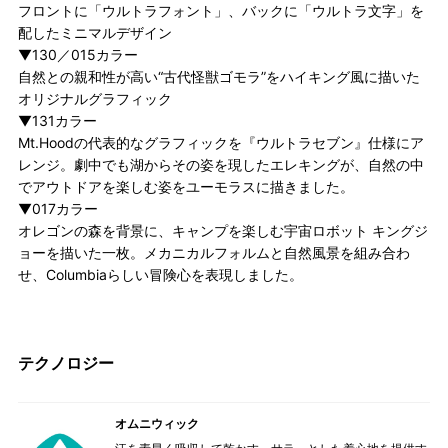
フロントに「ウルトラフォント」、バックに「ウルトラ文字」を
配したミニマルデザイン
▼130／015カラー
自然との親和性が高い“古代怪獣ゴモラ”をハイキング風に描いた
オリジナルグラフィック
▼131カラー
Mt.Hoodの代表的なグラフィックを『ウルトラセブン』仕様にア
レンジ。劇中でも湖からその姿を現したエレキングが、自然の中
でアウトドアを楽しむ姿をユーモラスに描きました。
▼017カラー
オレゴンの森を背景に、キャンプを楽しむ宇宙ロボット キングジ
ョーを描いた一枚。メカニカルフォルムと自然風景を組み合わ
せ、Columbiaらしい冒険心を表現しました。
テクノロジー
オムニウィック