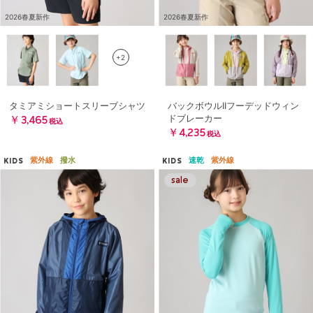
2026春夏新作
2026春夏新作
+2
タミアミショートスリーブシャツ
バックボウルIIフーデッドウィン
ドブレーカー
￥3,465
税込
￥4,235
税込
紫外線
撥水
速乾
紫外線
KIDS
KIDS