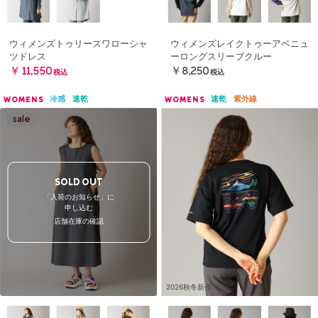
ウィメンズトゥリースワローシャ
ウィメンズレイクトゥーアベニュ
ツドレス
ーロングスリーブクルー
￥11,550
￥8,250
税込
税込
冷感
速乾
速乾
紫外線
WOMENS
WOMENS
SOLD OUT
「入荷のお知らせ」に
申し込む
店舗在庫の確認
2026秋冬新作