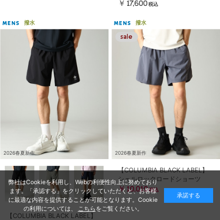
￥17,600
税込
撥水
撥水
MENS
MENS
2026春夏新作
2026春夏新作
【COLUMBIA BLACK LABEL】
シェルロックロードショーツ
弊社はCookieを利用し、Webの利便性向上に努めており
￥10,010
ます。「承認する」をクリックしていただくと、お客様
税込
承諾する
に最適な内容を提供することが可能となります。Cookie
の利用については、
こちら
をご覧ください。
【COLUMBIA BLACK LABEL】