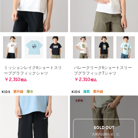
ミッションレイクIIショートスリ
バレークリークIIショートスリー
ーブグラフィックシャツ
ブグラフィックTシャツ
￥2,310
￥2,310
税込
税込
紫外線
撥水
速乾
紫外線
KIDS
KIDS
SOLD OUT
「入荷のお知らせ」に