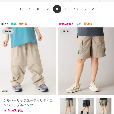
6
7
8
9
10
速乾
紫外線
冷感
紫外線
KIDS
WOMENS
HIKE
シルバーリッジユーティリティコ
ンバーチブルパンツ
￥4,620
税込