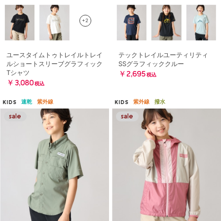
+2
ユースタイムトゥトレイルトレイ
テックトレイルユーティリティ
ルショートスリーブグラフィック
SSグラフィッククルー
Tシャツ
￥2,695
税込
￥3,080
税込
速乾
紫外線
紫外線
撥水
KIDS
KIDS