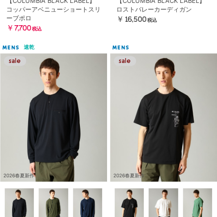
【COLUMBIA BLACK LABEL】
【COLUMBIA BLACK LABEL】
コッパーアベニューショートスリ
ロストバレーカーディガン
ーブポロ
￥16,500
税込
￥7,700
税込
速乾
MENS
MENS
2026春夏新作
2026春夏新作