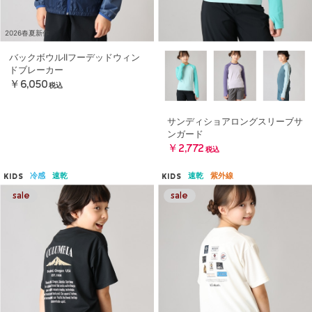
2026春夏新作
バックボウルIIフーデッドウィン
ドブレーカー
￥6,050
税込
サンディショアロングスリーブサ
ンガード
￥2,772
税込
冷感
速乾
速乾
紫外線
KIDS
KIDS