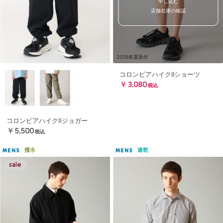
申し込む
店舗在庫の確認
2026春夏新作
コロンビアハイクIIショーツ
￥3,080
税込
コロンビアハイクⅡジョガー
￥5,500
税込
撥水
速乾
MENS
MENS