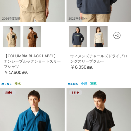
2026春夏新作
2026秋冬新作
+2
【COLUMBIA BLACK LABEL】
ウィメンズチャールズドライブロ
ナンシーブルックショートスリー
ングスリーブクルー
ブシャツ
￥6,050
税込
￥17,600
税込
撥水
冷感
速乾
MENS
MENS