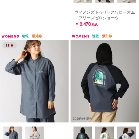
ウィメンズトゥリースワローオム
ニフリーズゼロショーツ
￥8,470
税込
速乾
紫外線
速乾
紫外線
WOMENS
WOMENS
2026秋冬新作