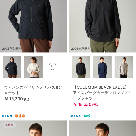
2026秋冬新作
2026春夏新作
+2
ウィメンズヴィザヴォナパスIIIジ
【COLUMBIA BLACK LABEL】
ャケット
アイスバーグガーデンロングスリ
ーブシャツ
￥13,200
税込
￥12,320
税込
紫外線
速乾
MENS
MENS