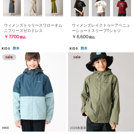
ウィメンズトゥリースワローオム
ウィメンズレイクトゥーアベニュ
ニフリーズゼロドレス
ーショートスリーブTシャツ
￥7,700
￥6,600
税込
税込
防水
防水
KIDS
KIDS
HIKE
2026春夏新作