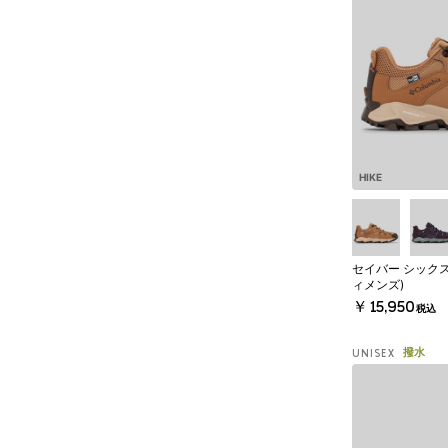
HIKE
セイバー シックス
ィメンズ)
￥15,950
税込
撥水
UNISEX