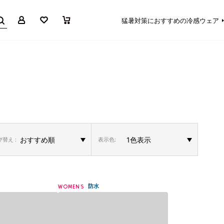
マイページ
お気に入り
買い物かご
猛暑対策におすすめの冷感ウェア
替え :
表示色:
防水
WOMENS