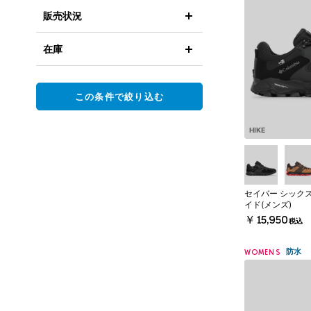
販売状況
在庫
この条件で絞り込む
HIKE
セイバー シックス
イド(メンズ)
￥15,950
税込
防水
WOMENS