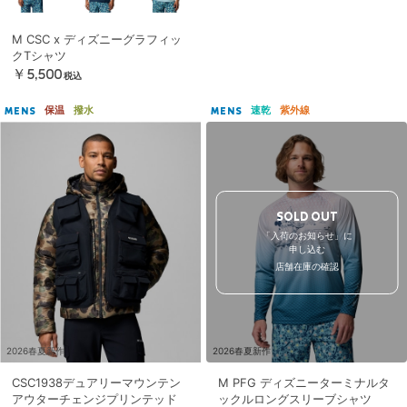
M CSC x ディズニーグラフィッ
クTシャツ
￥5,500
税込
保温
撥水
速乾
紫外線
MENS
MENS
SOLD OUT
「入荷のお知らせ」に
申し込む
店舗在庫の確認
2026春夏新作
2026春夏新作
CSC1938デュアリーマウンテン
M PFG ディズニーターミナルタ
アウターチェンジプリンテッド
ックルロングスリーブシャツ