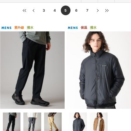
3
4
5
6
7
紫外線
撥水
保温
撥水
MENS
MENS