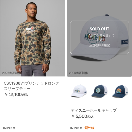
SOLD OUT
「入荷のお知らせ」に
申し込む
店舗在庫の確認
2026春夏新作
2026春夏新作
CSC1938V1プリンテッドロング
スリーブティー
￥12,100
税込
ディズニーボールキャップ
￥5,500
税込
紫外線
UNISEX
UNISEX