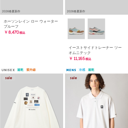
2026春夏新作
2026春夏新作
ホーソンレイン ロー ウォーター
プルーフ
￥8,470
税込
イーストサイドトレーナー ツー
オムニテック
￥11,165
税込
速乾
紫外線
冷感
速乾
UNISEX
MENS