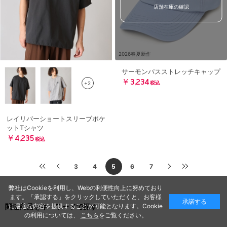
店舗在庫の確認
2026春夏新作
サーモンパスストレッチキャップ
￥3,234
+2
税込
レイリバーショートスリーブポケ
ットTシャツ
￥4,235
税込
3
4
5
6
7
弊社はCookieを利用し、Webの利便性向上に努めており
ます。「承認する」をクリックしていただくと、お客様
承諾する
に最適な内容を提供することが可能となります。Cookie
関連商品をキーワードで探す
の利用については、
こちら
をご覧ください。