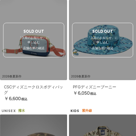
SOLD OUT
SOLD OUT
「入荷のお知らせ」に
「入荷のお知らせ」に
申し込む
申し込む
店舗在庫の確認
店舗在庫の確認
2026春夏新作
2026春夏新作
CSCディズニークロスボディバッ
PFGディズニーブーニー
グ
￥6,050
税込
￥6,600
税込
撥水
紫外線
UNISEX
KIDS