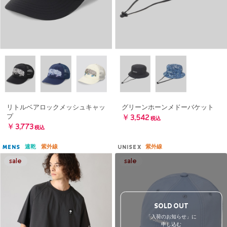
リトルベアロックメッシュキャッ
グリーンホーンメドーバケット
プ
￥3,542
税込
￥3,773
税込
速乾
紫外線
紫外線
MENS
UNISEX
SOLD OUT
「入荷のお知らせ」に
申し込む