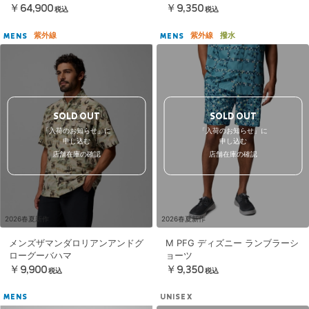
￥64,900
￥9,350
税込
税込
紫外線
紫外線
撥水
MENS
MENS
SOLD OUT
SOLD OUT
「入荷のお知らせ」に
「入荷のお知らせ」に
申し込む
申し込む
店舗在庫の確認
店舗在庫の確認
2026春夏新作
2026春夏新作
メンズザマンダロリアンアンドグ
M PFG ディズニー ランブラーシ
ローグーバハマ
ョーツ
￥9,900
￥9,350
税込
税込
MENS
UNISEX