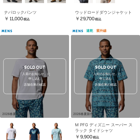
ナパロックパンツ
ウッドロードダウンジャケット
￥11,000
￥29,700
税込
税込
速乾
紫外線
MENS
MENS
SOLD OUT
SOLD OUT
「入荷のお知らせ」に
「入荷のお知らせ」に
申し込む
申し込む
店舗在庫の確認
店舗在庫の確認
2026春夏新作
2026春夏新作
M PFG ディズニー スーパー ス
ラック タイドシャツ
￥9,900
税込