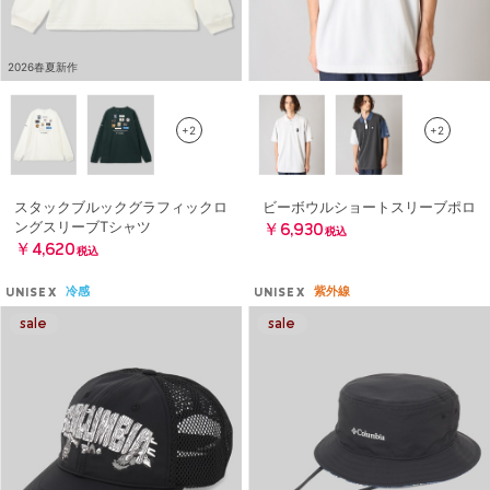
2026春夏新作
+2
+2
スタックブルックグラフィックロ
ビーボウルショートスリーブポロ
ングスリーブTシャツ
￥6,930
税込
￥4,620
税込
冷感
紫外線
UNISEX
UNISEX