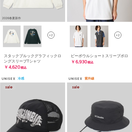
2026春夏新作
+2
+2
スタックブルックグラフィックロ
ビーボウルショートスリーブポロ
ングスリーブTシャツ
￥6,930
税込
￥4,620
税込
冷感
紫外線
UNISEX
UNISEX