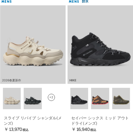
防水
MENS
MENS
2026春夏新作
HIKE
+2
スライブ リバイブ シャンダル(メ
セイバー シックス ミッド アウト
ンズ)
ドライ(メンズ)
￥13,970
￥16,940
税込
税込