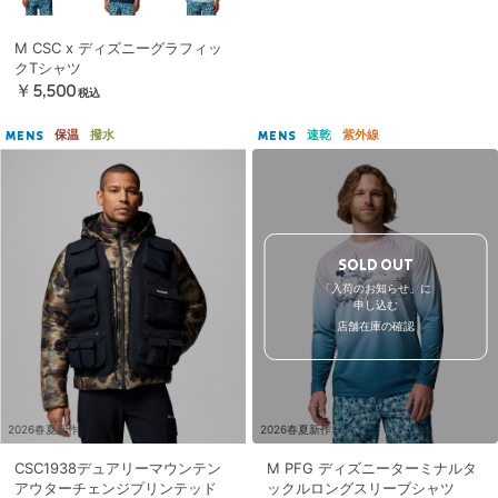
M CSC x ディズニーグラフィッ
クTシャツ
￥5,500
税込
保温
撥水
速乾
紫外線
MENS
MENS
SOLD OUT
「入荷のお知らせ」に
申し込む
店舗在庫の確認
2026春夏新作
2026春夏新作
CSC1938デュアリーマウンテン
M PFG ディズニーターミナルタ
アウターチェンジプリンテッド
ックルロングスリーブシャツ