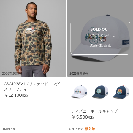
SOLD OUT
「入荷のお知らせ」に
申し込む
店舗在庫の確認
2026春夏新作
2026春夏新作
CSC1938V1プリンテッドロング
スリーブティー
￥12,100
税込
ディズニーボールキャップ
￥5,500
税込
紫外線
UNISEX
UNISEX