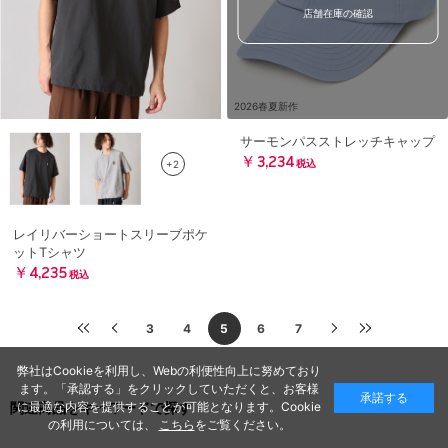
店舗在庫の確認
2026春夏新作
サーモンパスストレッチキャップ
￥3,234
+2
税込
レイリバーショートスリーブポケ
ットTシャツ
￥4,235
税込
3
4
5
6
7
弊社はCookieを利用し、Webの利便性向上に努めており
ます。「承認する」をクリックしていただくと、お客様
承諾する
に最適な内容を提供することが可能となります。Cookie
関連商品をキーワードで探す
の利用については、
こちら
をご覧ください。