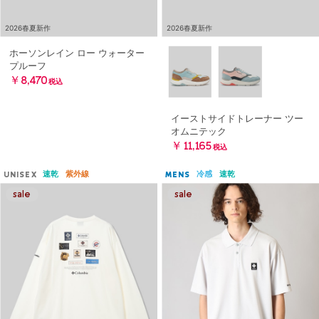
2026春夏新作
2026春夏新作
ホーソンレイン ロー ウォーター
プルーフ
￥8,470
税込
イーストサイドトレーナー ツー
オムニテック
￥11,165
税込
速乾
紫外線
冷感
速乾
UNISEX
MENS