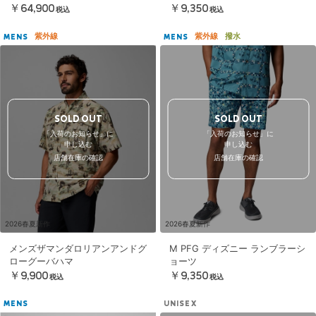
￥64,900
￥9,350
税込
税込
紫外線
紫外線
撥水
MENS
MENS
SOLD OUT
SOLD OUT
「入荷のお知らせ」に
「入荷のお知らせ」に
申し込む
申し込む
店舗在庫の確認
店舗在庫の確認
2026春夏新作
2026春夏新作
メンズザマンダロリアンアンドグ
M PFG ディズニー ランブラーシ
ローグーバハマ
ョーツ
￥9,900
￥9,350
税込
税込
MENS
UNISEX