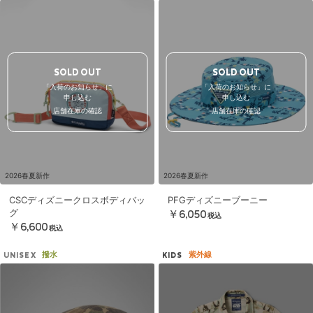
SOLD OUT
SOLD OUT
「入荷のお知らせ」に
「入荷のお知らせ」に
申し込む
申し込む
店舗在庫の確認
店舗在庫の確認
2026春夏新作
2026春夏新作
CSCディズニークロスボディバッ
PFGディズニーブーニー
グ
￥6,050
税込
￥6,600
税込
撥水
紫外線
UNISEX
KIDS