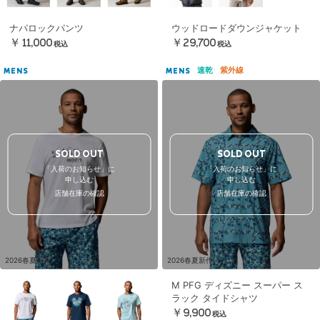
ナパロックパンツ
ウッドロードダウンジャケット
￥11,000
￥29,700
税込
税込
速乾
紫外線
MENS
MENS
SOLD OUT
SOLD OUT
「入荷のお知らせ」に
「入荷のお知らせ」に
申し込む
申し込む
店舗在庫の確認
店舗在庫の確認
2026春夏新作
2026春夏新作
M PFG ディズニー スーパー ス
ラック タイドシャツ
￥9,900
税込