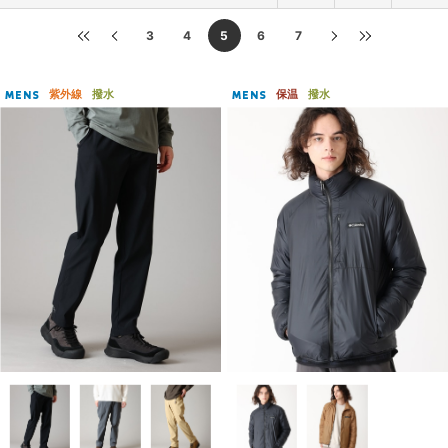
3
4
5
6
7
紫外線
撥水
保温
撥水
MENS
MENS