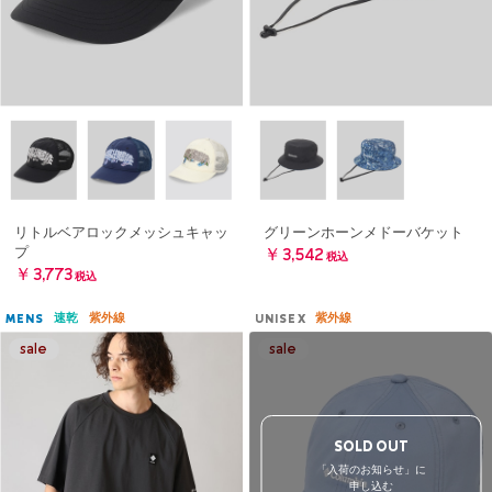
リトルベアロックメッシュキャッ
グリーンホーンメドーバケット
プ
￥3,542
税込
￥3,773
税込
速乾
紫外線
紫外線
MENS
UNISEX
SOLD OUT
「入荷のお知らせ」に
申し込む