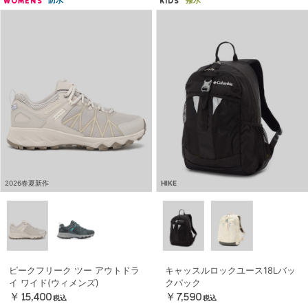
防水
撥水
WOMENS
KIDS
2026春夏新作
HIKE
ピークフリーク ツー アウトドラ
キャッスルロックユース18Lバッ
イ ワイド(ウィメンズ)
クパック
￥15,400
￥7,590
税込
税込