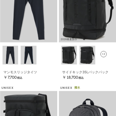
2026春夏新作
+2
マンモスリッジタイツ
サイドキック35Lバックパック
￥7,700
￥18,700
税込
税込
撥水
UNISEX
UNISEX