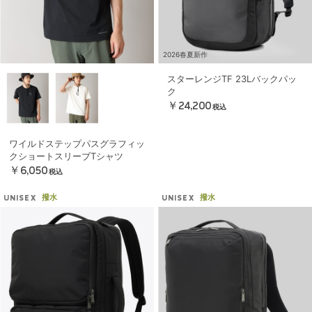
2026春夏新作
スターレンジTF 23Lバックパッ
ク
￥24,200
税込
ワイルドステップパスグラフィッ
クショートスリーブTシャツ
￥6,050
税込
撥水
撥水
UNISEX
UNISEX