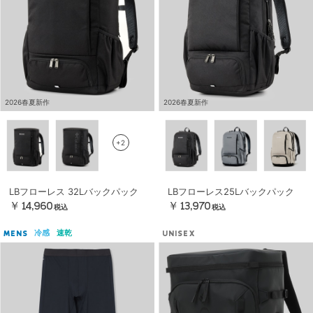
2026春夏新作
2026春夏新作
+2
LBフローレス 32Lバックパック
LBフローレス25Lバックパック
￥14,960
￥13,970
税込
税込
冷感
速乾
MENS
UNISEX