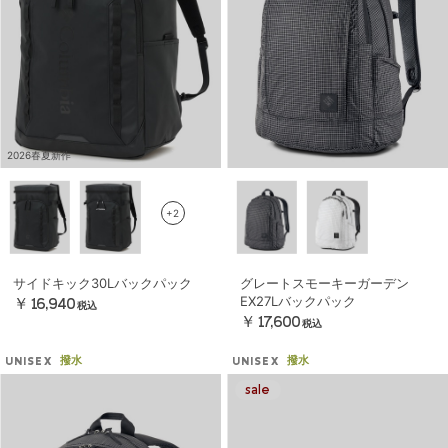
2026春夏新作
+2
サイドキック30Lバックパック
グレートスモーキーガーデン
EX27Lバックパック
￥16,940
税込
￥17,600
税込
撥水
撥水
UNISEX
UNISEX