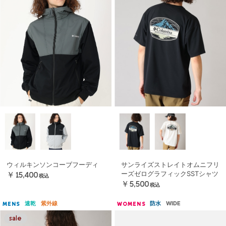
ウィルキンソンコーブフーディ
サンライズストレイトオムニフリ
ーズゼログラフィックSSTシャツ
￥15,400
税込
￥5,500
税込
速乾
紫外線
防水
WIDE
MENS
WOMENS