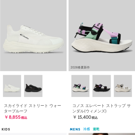
2026春夏新作
スカイライド ストリート ウォー
コノス エレベート ストラップ サ
タープルーフ
ンダル(ウィメンズ)
￥8,855
￥15,400
税込
税込
冷感
速乾
KIDS
MENS