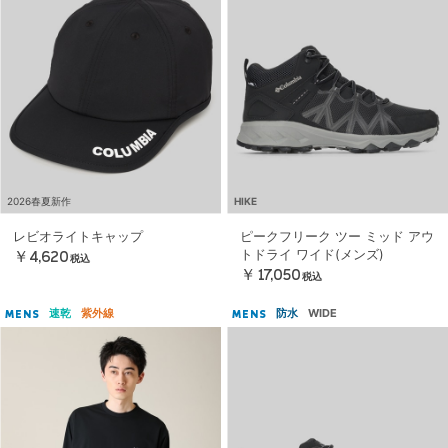
2026春夏新作
HIKE
レビオライトキャップ
ピークフリーク ツー ミッド アウ
トドライ ワイド(メンズ)
￥4,620
税込
￥17,050
税込
速乾
紫外線
防水
WIDE
MENS
MENS