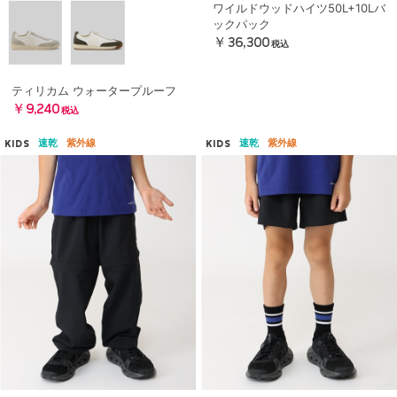
ワイルドウッドハイツ50L+10Lバ
ックパック
￥36,300
税込
ティリカム ウォータープルーフ
￥9,240
税込
速乾
紫外線
速乾
紫外線
KIDS
KIDS