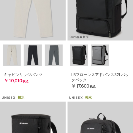
2026春夏新作
キャビンリッジパンツ
LBフローレスアドバンス32Lバッ
クパック
￥10,010
税込
￥17,600
税込
撥水
撥水
UNISEX
UNISEX