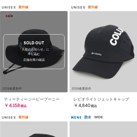
紫外線
紫外線
UNISEX
UNISEX
SOLD OUT
「入荷のお知らせ」に
申し込む
店舗在庫の確認
2026春夏新作
2026春夏新作
ティーティージービーブーニー
レビオライトジェットキャップ
￥4,158
￥4,840
税込
税込
紫外線
防水
WIDE
UNISEX
MENS