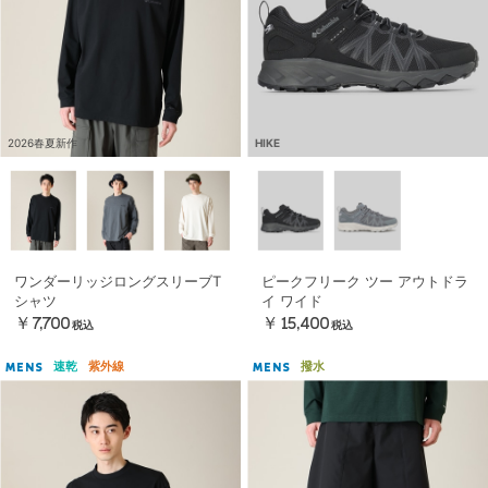
2026春夏新作
HIKE
ワンダーリッジロングスリーブT
ピークフリーク ツー アウトドラ
シャツ
イ ワイド
￥7,700
￥15,400
税込
税込
速乾
紫外線
撥水
MENS
MENS