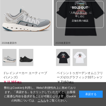
SOLD OUT
「入荷のお知らせ」に
申し込む
店舗在庫の確認
2026春夏新作
2026春夏新作
ドレインメーカー エーティーブ
ベイシントゥガーデンオムニフリ
イ(メンズ)
ーズゼログラフィックSSTシャツ
￥11,165
￥7,150
税込
税込
弊社はCookieを利用し、Webの利便性向上に努めており
ます。「承認する」をクリックしていただくと、お客様
承諾する
6
7
8
9
10
に最適な内容を提供することが可能となります。Cookie
の利用については、
こちら
をご覧ください。