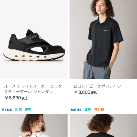
ユース ドレインメーカー エック
ビヨンドピークポロシャツ
スティーアール シャンダル
￥8,800
税込
￥8,690
税込
冷感
速乾
速乾
紫外線
MENS
MENS