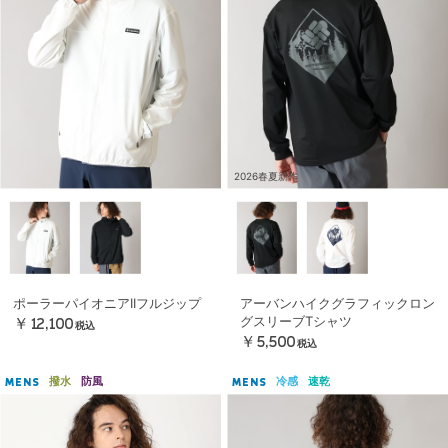
2026春夏新作
ポーラーパイオニアIIフルジップ
アーバンハイクグラフィックロン
グスリーブTシャツ
￥12,100
税込
￥5,500
税込
撥水
防風
冷感
速乾
MENS
MENS