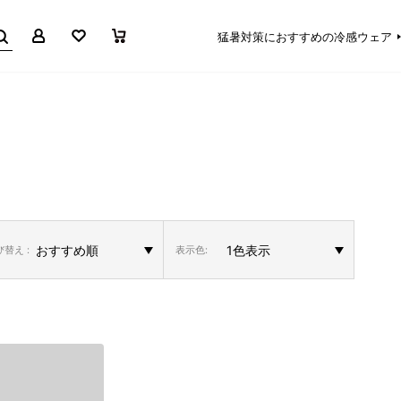
マイページ
お気に入り
買い物かご
猛暑対策におすすめの冷感ウェア
替え :
表示色: