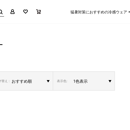
マイページ
お気に入り
買い物かご
猛暑対策におすすめの冷感ウェア
L
替え :
表示色: