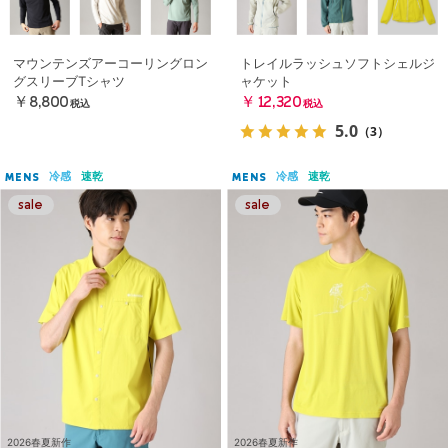
マウンテンズアーコーリングロン
トレイルラッシュソフトシェルジ
グスリーブTシャツ
ャケット
￥8,800
￥12,320
税込
税込
5.0
（3）
冷感
速乾
冷感
速乾
MENS
MENS
2026春夏新作
2026春夏新作