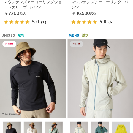
マウンテンズアーコーリングショ
マウンテンズアーコーリングⅢパ
ートスリーブTシャツ
ンツ
￥7,700
￥16,500
税込
税込
5.0
5.0
（1）
（6）
速乾
撥水
UNISEX
MENS
2026秋冬新作