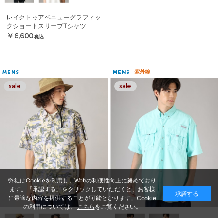
レイクトゥアベニューグラフィッ
クショートスリーブTシャツ
￥6,600
税込
紫外線
MENS
MENS
弊社はCookieを利用し、Webの利便性向上に努めており
ます。「承認する」をクリックしていただくと、お客様
承諾する
に最適な内容を提供することが可能となります。Cookie
の利用については、
こちら
をご覧ください。