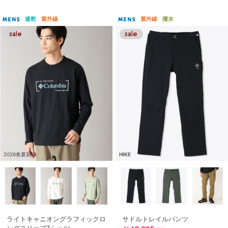
速乾
紫外線
紫外線
撥水
MENS
MENS
2026春夏新作
HIKE
ライトキャニオングラフィックロ
サドルトレイルパンツ