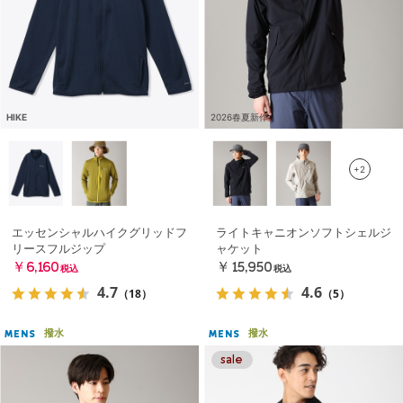
HIKE
2026春夏新作
+2
エッセンシャルハイクグリッドフ
ライトキャニオンソフトシェルジ
リースフルジップ
ャケット
￥6,160
￥15,950
税込
税込
4.7
4.6
（18）
（5）
撥水
撥水
MENS
MENS