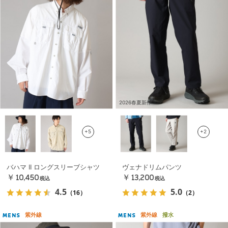
2026春夏新作
+5
+2
バハマ II ロングスリーブシャツ
ヴェナドリムパンツ
￥10,450
￥13,200
税込
税込
4.5
5.0
（16）
（2）
紫外線
紫外線
撥水
MENS
MENS