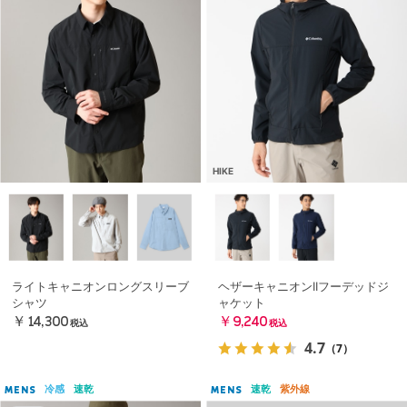
HIKE
ライトキャニオンロングスリーブ
ヘザーキャニオンIIフーデッドジ
シャツ
ャケット
￥14,300
￥9,240
税込
税込
4.7
（7）
冷感
速乾
速乾
紫外線
MENS
MENS