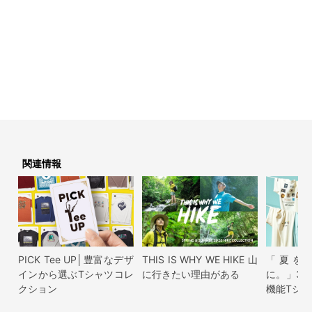
関連情報
PICK Tee UP│豊富なデザ
THIS IS WHY WE HIKE 山
「夏を
インから選ぶTシャツコレ
に行きたい理由がある
に。」3
クション
機能Tシャ