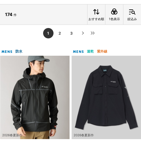
174
件
おすすめ順
1色表示
絞込み
1
2
3
防水
速乾
紫外線
MENS
MENS
2026春夏新作
2026春夏新作