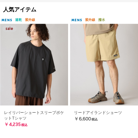
人気アイテム
速乾
紫外線
紫外線
撥水
MENS
MENS
レイリバーショートスリーブポケ
リードアイランドショーツ
ットTシャツ
￥6,600
税込
￥4,235
税込