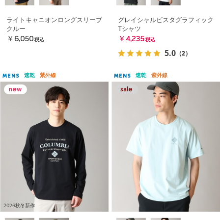
ライトキャニオンロングスリーブ
グレイシャルビスタグラフィック
クルー
Tシャツ
￥6,050
￥4,235
税込
税込
5.0
（2）
速乾
紫外線
速乾
紫外線
MENS
MENS
2026秋冬新作