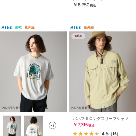
￥8,250
税込
速乾
紫外線
紫外線
MENS
MENS
2026秋冬新作
2026春夏新作
バハマ II ロングスリーブシャツ
￥7,315
+8
税込
4.5
（16）