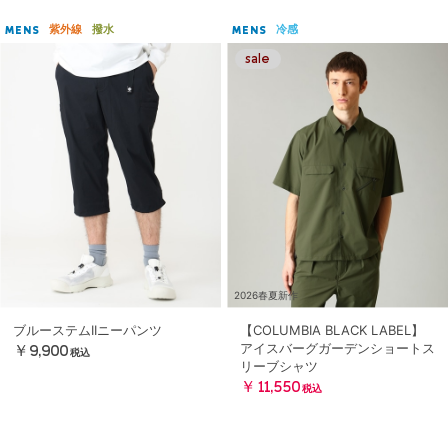
紫外線
撥水
冷感
MENS
MENS
2026春夏新作
ブルーステムIIニーパンツ
【COLUMBIA BLACK LABEL】
アイスバーグガーデンショートス
￥9,900
税込
リーブシャツ
￥11,550
税込