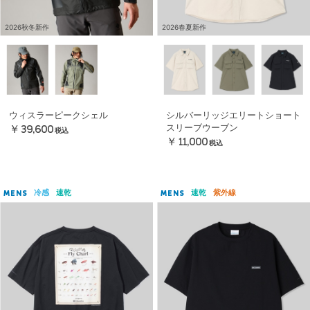
2026秋冬新作
2026春夏新作
ウィスラーピークシェル
シルバーリッジエリートショート
スリーブウーブン
￥39,600
税込
￥11,000
税込
冷感
速乾
速乾
紫外線
MENS
MENS