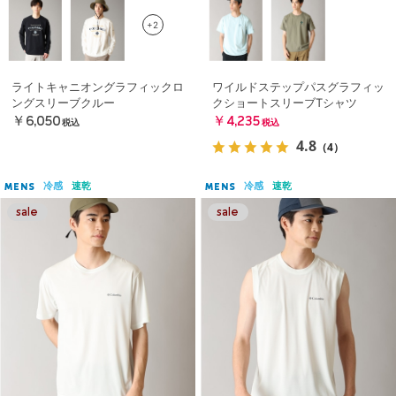
+2
ライトキャニオングラフィックロ
ワイルドステップパスグラフィッ
ングスリーブクルー
クショートスリーブTシャツ
￥6,050
￥4,235
税込
税込
4.8
（4）
冷感
速乾
冷感
速乾
MENS
MENS