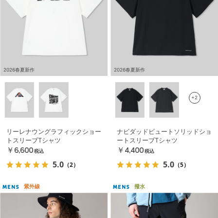
2026春夏新作
2026春夏新作
+2
リーレナウングラフィックショー
ナビダッドビュートソリッドショ
トスリーブTシャツ
ートスリーブTシャツ
￥6,600
￥4,400
税込
税込
5.0
5.0
（2）
（5）
紫外線
撥水
MENS
MENS