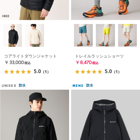
HIKE
コアライトダウンジャケット
トレイルラッシュショーツ
￥33,000
￥8,470
税込
税込
5.0
5.0
（1）
（1）
防水
防水
UNISEX
MENS