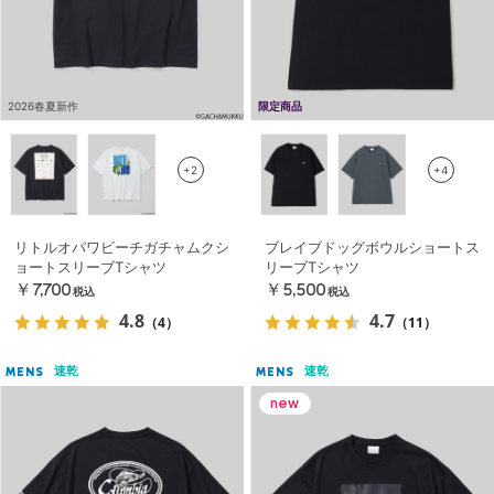
2026春夏新作
限定商品
+2
+4
リトルオパワビーチガチャムクシ
ブレイブドッグボウルショートス
ョートスリーブTシャツ
リーブTシャツ
￥7,700
￥5,500
税込
税込
4.8
4.7
（4）
（11）
速乾
速乾
MENS
MENS