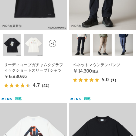
2026春夏新作
2026春夏新作
+6
リーディコーブガチャムクグラフ
ベネットマウンテンパンツ
ィックショートスリーブTシャツ
￥14,300
税込
￥6,930
税込
5.0
（1）
4.7
（42）
速乾
速乾
MENS
MENS