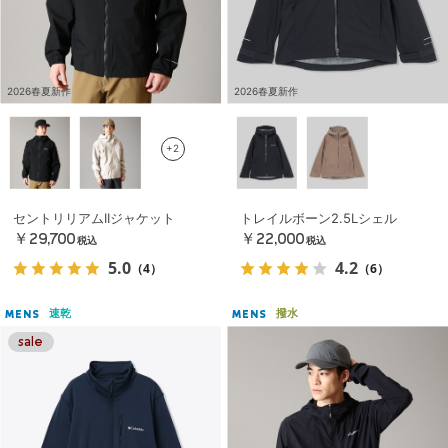
2026春夏新作
2026春夏新作
+2
セントリリアムIIジャケット
トレイルボーン2.5Lシェル
￥29,700
￥22,000
税込
税込
5.0
4.2
（4）
（6）
速乾
撥水
MENS
MENS