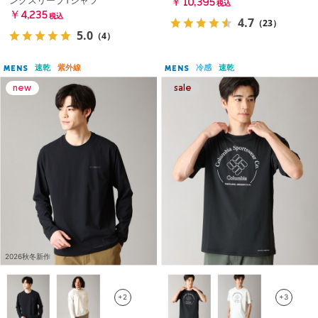
ングスリーブTシャツ
￥10,395
税込
￥4,235
税込
4.7
（23）
5.0
（4）
速乾
紫外線
冷感
速乾
MENS
MENS
2026秋冬新作
+2
+3