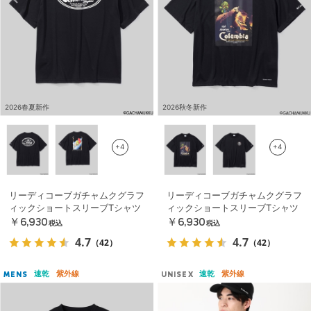
2026春夏新作
2026秋冬新作
+4
+4
リーディコーブガチャムクグラフ
リーディコーブガチャムクグラフ
ィックショートスリーブTシャツ
ィックショートスリーブTシャツ
￥6,930
￥6,930
税込
税込
4.7
4.7
（42）
（42）
速乾
紫外線
速乾
紫外線
MENS
UNISEX