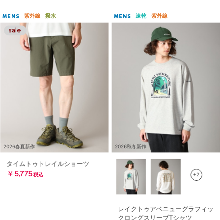
紫外線
撥水
速乾
紫外線
MENS
MENS
2026春夏新作
2026秋冬新作
タイムトゥトレイルショーツ
￥5,775
+2
税込
レイクトゥアベニューグラフィッ
クロングスリーブTシャツ