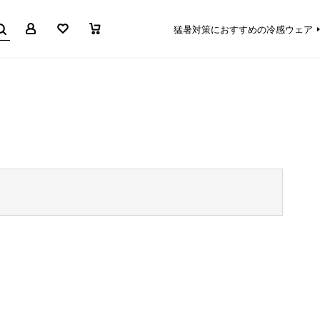
マイページ
お気に入り
買い物かご
猛暑対策におすすめの冷感ウェア