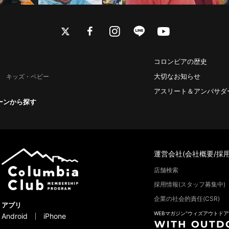
twitter
facebook
instagram
line
youtube
コロンビアの歴史
大切なお知らせ
キッズ・ベビー
アスリート＆アンバサダ
ーンから探す
運営会社(会社概要/採用
店舗検索
採用情報(スタッフ募集中)
企業の社会的責任(CSR)
アプリ
WEBマガジン“ウィズアウトドア
Android
iPhone