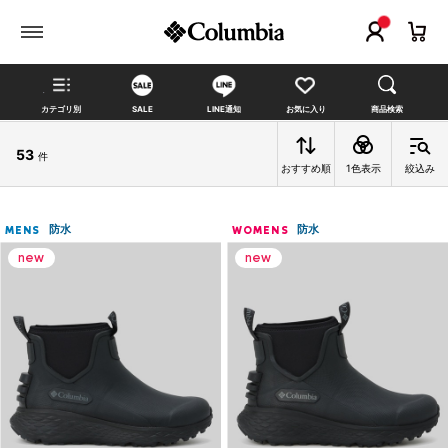
カテゴリ別
SALE
LINE通知
お気に入り
商品検索
53
件
おすすめ順
1色表示
絞込み
防水
防水
MENS
WOMENS