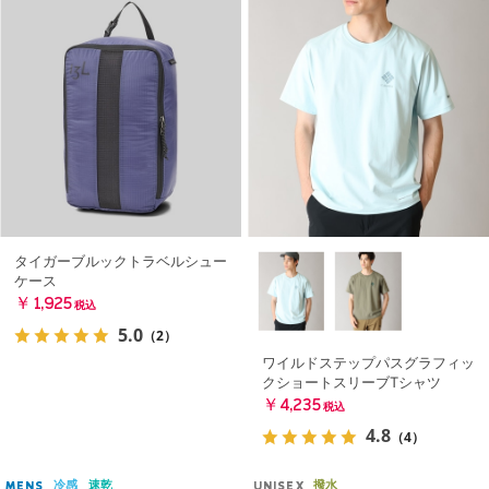
タイガーブルックトラベルシュー
ケース
￥1,925
税込
5.0
（2）
ワイルドステップパスグラフィッ
クショートスリーブTシャツ
￥4,235
税込
4.8
（4）
冷感
速乾
撥水
MENS
UNISEX