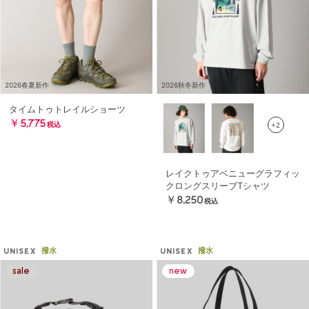
2026春夏新作
2026秋冬新作
タイムトゥトレイルショーツ
￥5,775
+2
税込
レイクトゥアベニューグラフィッ
クロングスリーブTシャツ
￥8,250
税込
撥水
撥水
UNISEX
UNISEX