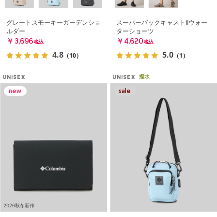
グレートスモーキーガーデンショ
スーパーバックキャストIIウォー
ルダー
ターショーツ
￥3,696
￥4,620
税込
税込
4.8
5.0
（10）
（1）
撥水
UNISEX
UNISEX
2026秋冬新作