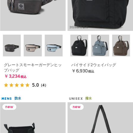
2026秋冬新作
グレートスモーキーガーデンヒッ
バイサイド2ウェイバッグ
プバッグ
￥6,930
税込
￥3,234
税込
5.0
（4）
防水
撥水
MENS
UNISEX