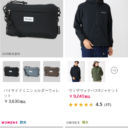
2026秋冬新作
+2
バイサイドミニショルダーウォレ
ヴィザヴォナパスIIジャケット
ット
￥9,240
税込
￥3,630
税込
4.5
（17）
防水
撥水
WOMENS
UNISEX