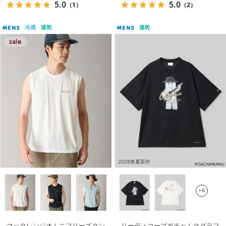
5.0
5.0
（1）
（2）
冷感
速乾
速乾
MENS
MENS
2026春夏新作
+6
マッタレンジオムニフリーズタン
リーディコーブガチャムクグラフ