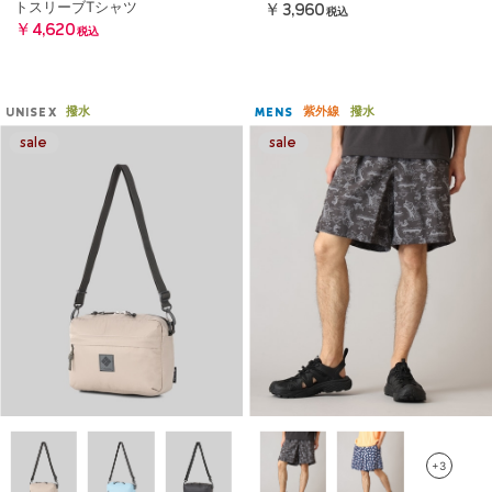
トスリーブTシャツ
￥3,960
税込
￥4,620
税込
撥水
紫外線
撥水
UNISEX
MENS
+3