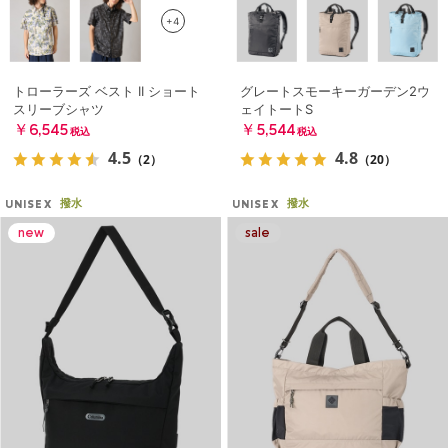
+4
トローラーズ ベスト II ショート
グレートスモーキーガーデン2ウ
スリーブシャツ
ェイトートS
￥6,545
￥5,544
税込
税込
4.5
4.8
（2）
（20）
撥水
撥水
UNISEX
UNISEX