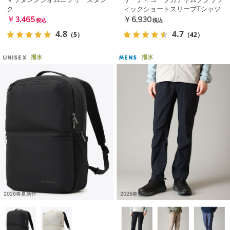
ク
ィックショートスリーブTシャツ
￥3,465
￥6,930
税込
税込
4.8
4.7
（5）
（42）
撥水
撥水
UNISEX
MENS
2026春夏新作
2026春夏新作