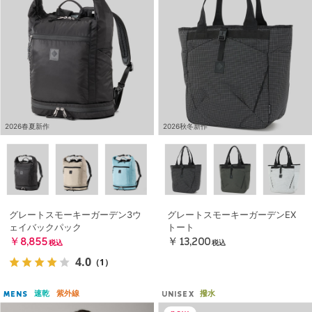
2026春夏新作
2026秋冬新作
グレートスモーキーガーデン3ウ
グレートスモーキーガーデンEX
ェイバックパック
トート
￥8,855
￥13,200
税込
税込
4.0
（1）
速乾
紫外線
撥水
MENS
UNISEX