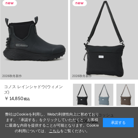
2026秋冬新作
2026秋冬新作
コノス レインシャドウ(ウィメン
ズ)
￥14,850
税込
弊社はCookieを利用し、Webの利便性向上に努めており
バイサイドサコッシュ
ます。「承認する」をクリックしていただくと、お客様
￥3,960
承諾する
税込
に最適な内容を提供することが可能となります。Cookie
の利用については、
こちら
をご覧ください。