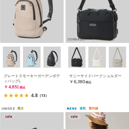
2026秋冬新作
グレートスモーキーガーデンボデ
サニーサイドパークショルダー
ィバッグL
￥6,380
税込
￥4,851
税込
4.8
（13）
撥水
速乾
紫外線
UNISEX
MENS