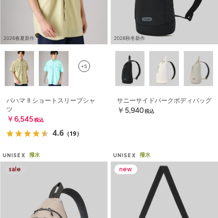
2026春夏新作
2026秋冬新作
+5
バハマ II ショートスリーブシャ
サニーサイドパークボディバッグ
ツ
￥5,940
税込
￥6,545
税込
4.6
（19）
撥水
撥水
UNISEX
UNISEX