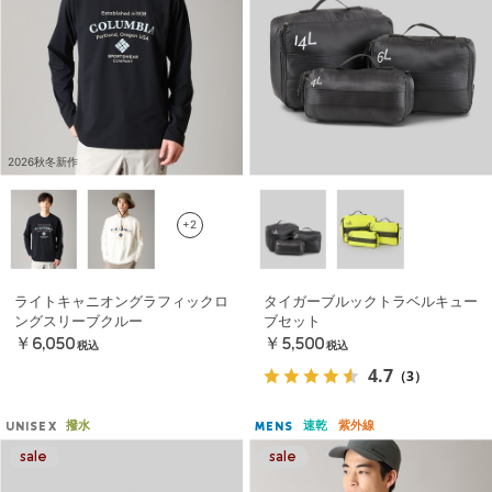
2026秋冬新作
+2
ライトキャニオングラフィックロ
タイガーブルックトラベルキュー
ングスリーブクルー
ブセット
￥6,050
￥5,500
税込
税込
4.7
（3）
撥水
速乾
紫外線
UNISEX
MENS