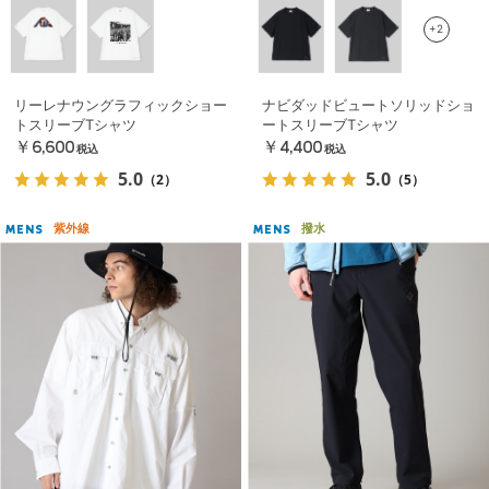
+2
リーレナウングラフィックショー
ナビダッドビュートソリッドショ
トスリーブTシャツ
ートスリーブTシャツ
￥6,600
￥4,400
税込
税込
5.0
5.0
（2）
（5）
紫外線
撥水
MENS
MENS