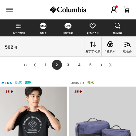
カテゴリ別
SALE
LINE通知
お気に入り
商品検索
502
件
おすすめ順
1色表示
絞込み
1
2
3
4
5
冷感
速乾
撥水
MENS
UNISEX