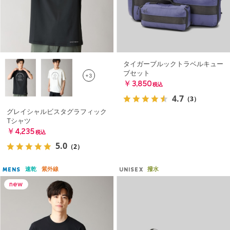
タイガーブルックトラベルキュー
ブセット
+3
￥3,850
税込
4.7
（3）
グレイシャルビスタグラフィック
Tシャツ
￥4,235
税込
5.0
（2）
速乾
紫外線
撥水
MENS
UNISEX