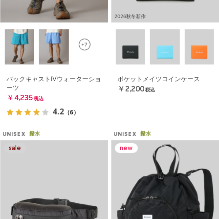
2026秋冬新作
+7
バックキャストIVウォーターショ
ポケットメイツコインケース
ーツ
￥2,200
税込
￥4,235
税込
4.2
（6）
撥水
撥水
UNISEX
UNISEX