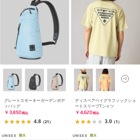
+2
グレートスモーキーガーデンボデ
ディスペアベイグラフィックショ
ィバッグ
ートスリーブTシャツ
￥3,850
￥4,620
税込
税込
4.8
3.0
（21）
（1）
撥水
撥水
UNISEX
UNISEX