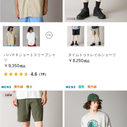
2026春夏新作
+5
バハマ II ショートスリーブシャ
タイムトゥトレイルショーツ
ツ
￥8,250
税込
￥9,350
税込
4.6
（19）
紫外線
撥水
速乾
紫外線
MENS
MENS