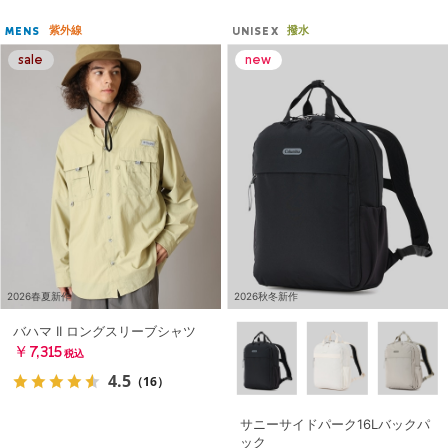
紫外線
撥水
MENS
UNISEX
2026春夏新作
2026秋冬新作
バハマ II ロングスリーブシャツ
￥7,315
税込
4.5
（16）
サニーサイドパーク16Lバックパ
ック