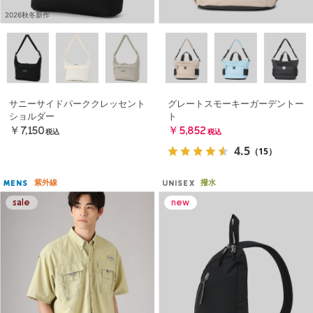
2026秋冬新作
サニーサイドパーククレッセント
グレートスモーキーガーデントー
ショルダー
ト
￥7,150
￥5,852
税込
税込
4.5
（15）
紫外線
撥水
MENS
UNISEX