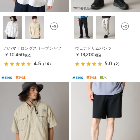
2026春夏新作
+5
+2
バハマ II ロングスリーブシャツ
ヴェナドリムパンツ
￥10,450
￥13,200
税込
税込
4.5
5.0
（16）
（2）
紫外線
紫外線
撥水
MENS
MENS