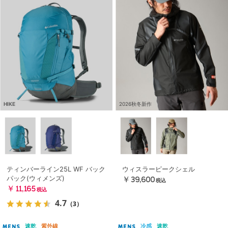
HIKE
2026秋冬新作
ティンバーライン25L WF バック
ウィスラーピークシェル
パック(ウィメンズ)
￥39,600
税込
￥11,165
税込
4.7
（3）
速乾
紫外線
冷感
速乾
MENS
MENS