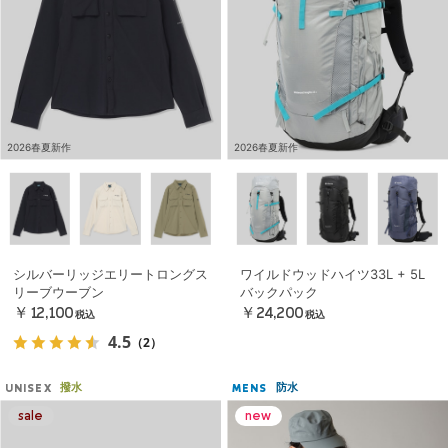
2026春夏新作
2026春夏新作
シルバーリッジエリートロングス
ワイルドウッドハイツ33L + 5L
リーブウーブン
バックパック
￥12,100
￥24,200
税込
税込
4.5
（2）
撥水
防水
UNISEX
MENS