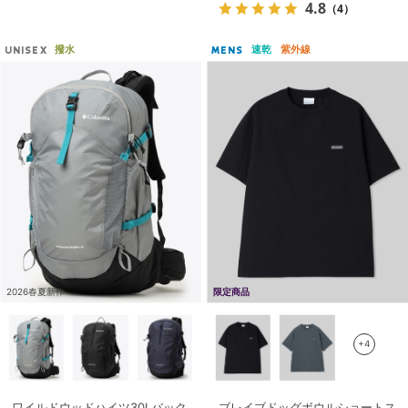
4.8
（4）
撥水
速乾
紫外線
UNISEX
MENS
2026春夏新作
限定商品
+4
ワイルドウッドハイツ30Lバック
ブレイブドッグボウルショートス