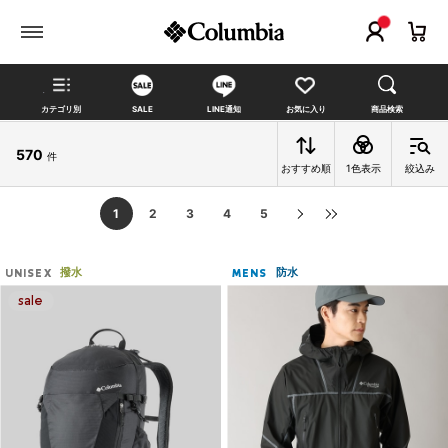
カテゴリ別
SALE
LINE通知
お気に入り
商品検索
570
件
おすすめ順
1色表示
絞込み
1
2
3
4
5
撥水
防水
UNISEX
MENS