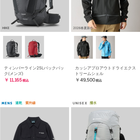
HIKE
2026春夏新作
ティンバーライン25Lバックパッ
カッシアプロアウトドライエクス
ク(メンズ)
トリームシェル
￥11,165
￥49,500
税込
税込
速乾
紫外線
撥水
MENS
UNISEX